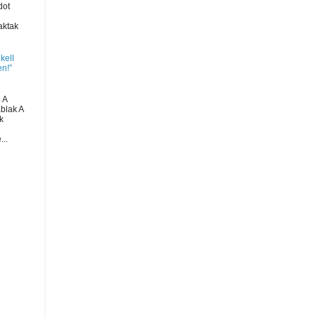
dot
aktak
 kell
n!”
 A
ablak A
k
...