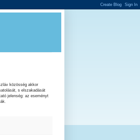
szláv közösség akkor
atolását, s elszakadását
dtató jelenség: az eseményt
ják.