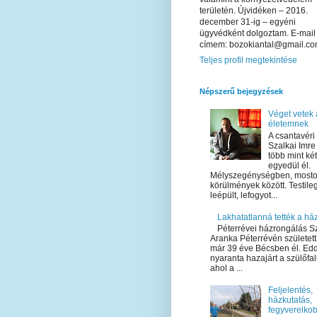
területén. Újvidéken – 2016.
december 31-ig – egyéni
ügyvédként dolgoztam. E-mail
címem: bozokiantal@gmail.c
Teljes profil megtekintése
Népszerű bejegyzések
Véget vetek 
életemnek
A csantavéri
Szalkai Imre
több mint ké
egyedül él.
Mélyszegénységben, most
körülmények között. Testile
leépült, lefogyot...
Lakhatatlanná tették a há
Péterrévei házrongálás 
Aranka Péterrévén született
már 39 éve Bécsben él. Ed
nyaranta hazajárt a szülőfa
ahol a ...
Feljelentés,
házkutatás,
fegyverelko