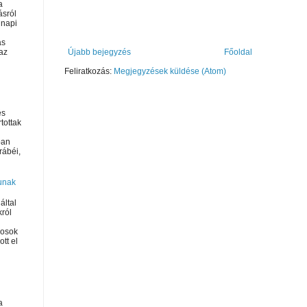
a
ásról
napi
as
Újabb bejegyzés
Főoldal
az
Feliratkozás:
Megjegyzések küldése (Atom)
és
rtottak
ban
rábéi,
unak
által
król
kosok
tt el
a