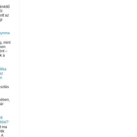
énkítő
ól
ott az
ági
 nyoma
g, mint
ken
ént –
k a
tika
az
on
sztás
zében,
ár
tt
ddal?
út ma
tik
 A