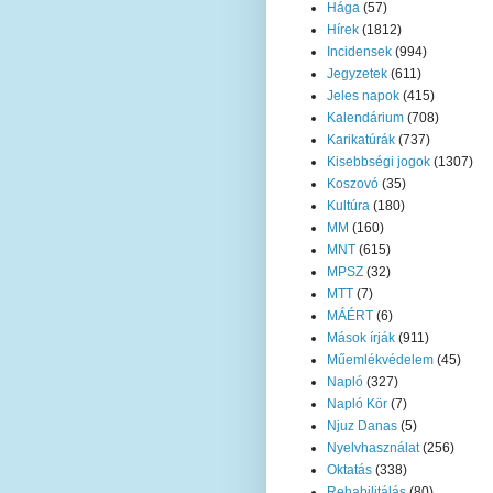
Hága
(57)
Hírek
(1812)
Incidensek
(994)
Jegyzetek
(611)
Jeles napok
(415)
Kalendárium
(708)
Karikatúrák
(737)
Kisebbségi jogok
(1307)
Koszovó
(35)
Kultúra
(180)
MM
(160)
MNT
(615)
MPSZ
(32)
MTT
(7)
MÁÉRT
(6)
Mások írják
(911)
Műemlékvédelem
(45)
Napló
(327)
Napló Kör
(7)
Njuz Danas
(5)
Nyelvhasználat
(256)
Oktatás
(338)
Rehabilitálás
(80)