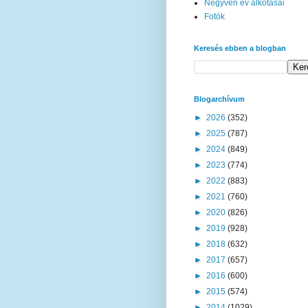
Negyven év alkotásai
Fotók
Keresés ebben a blogban
Blogarchívum
►
2026
(352)
►
2025
(787)
►
2024
(849)
►
2023
(774)
►
2022
(883)
►
2021
(760)
►
2020
(826)
►
2019
(928)
►
2018
(632)
►
2017
(657)
►
2016
(600)
►
2015
(574)
►
2014
(1029)