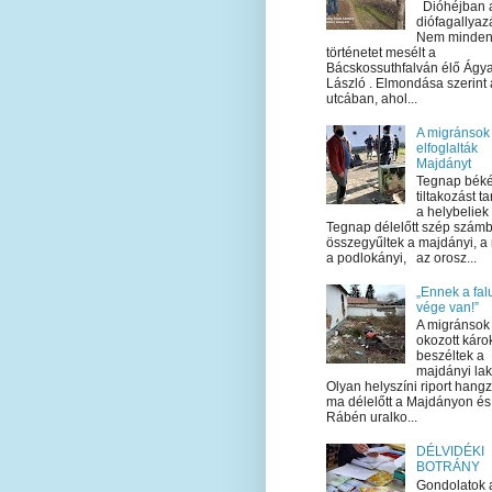
Dióhéjban 
diófagallyaz
Nem minden
történetet mesélt a
Bácskossuthfalván élő Ágy
László . Elmondása szerint 
utcában, ahol...
A migránsok
elfoglalták
Majdányt
Tegnap bék
tiltakozást ta
a helybeliek
Tegnap délelőtt szép szám
összegyűltek a majdányi, a 
a podlokányi, az orosz...
„Ennek a fal
vége van!”
A migránsok 
okozott káro
beszéltek a
majdányi la
Olyan helyszíni riport hangzo
ma délelőtt a Majdányon és
Rábén uralko...
DÉLVIDÉKI
BOTRÁNY
Gondolatok 