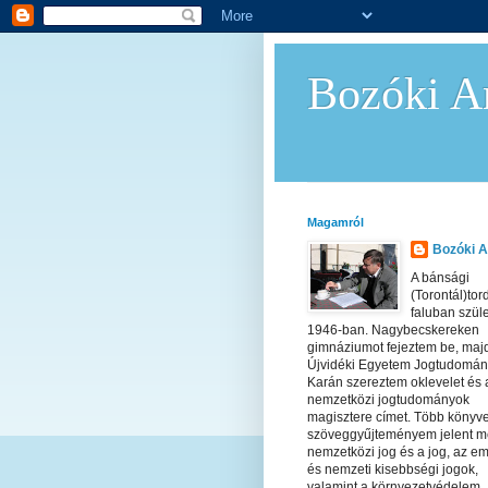
Bozóki An
Magamról
Bozóki A
A bánsági
(Torontál)tor
faluban szül
1946-ban. Nagybecskereken
gimnáziumot fejeztem be, maj
Újvidéki Egyetem Jogtudomán
Karán szereztem oklevelet és 
nemzetközi jogtudományok
magisztere címet. Több könyv
szöveggyűjteményem jelent m
nemzetközi jog és a jog, az em
és nemzeti kisebbségi jogok,
valamint a környezetvédelem