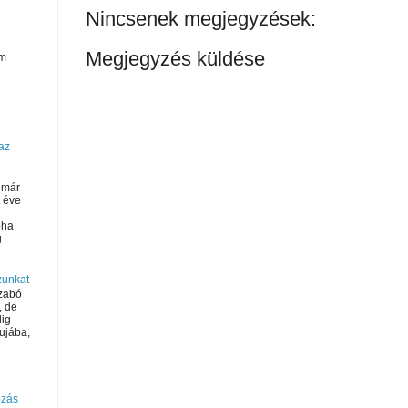
Nincsenek megjegyzések:
Megjegyzés küldése
om
az
 már
t éve
oha
g
zunkat
Szabó
, de
dig
lujába,
bzás