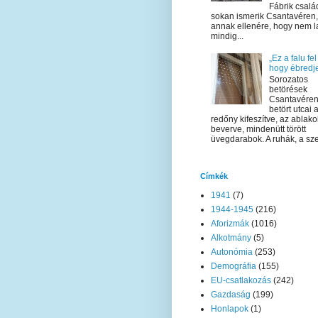
Fábrik csalá
sokan ismerik Csantavéren,
annak ellenére, hogy nem l
mindig...
„Ez a falu fel
hogy ébredje
Sorozatos
betörések
Csantavéren
betört utcai 
redőny kifeszítve, az ablako
beverve, mindenütt törött
üvegdarabok. A ruhák, a sze
Címkék
1941
(7)
1944-1945
(216)
Aforizmák
(1016)
Alkotmány
(5)
Autonómia
(253)
Demográfia
(155)
EU-csatlakozás
(242)
Gazdaság
(199)
Honlapok
(1)