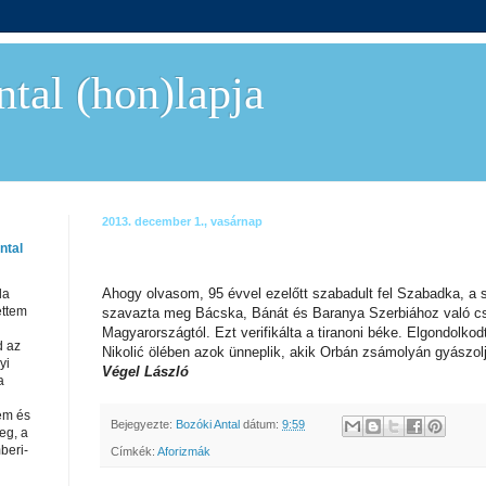
tal (hon)lapja
2013. december 1., vasárnap
ntal
Ahogy olvasom, 95 évvel ezelőtt szabadult fel Szabadka, a 
da
ettem
szavazta meg Bácska, Bánát és Baranya Szerbiához való cs
Magyarországtól. Ezt verifikálta a tiranoni béke. Elgondolko
d az
Nikolić ölében azok ünneplik, akik Orbán zsámolyán gyászol
yi
Végel László
a
em és
Bejegyezte:
Bozóki Antal
dátum:
9:59
eg, a
beri-
Címkék:
Aforizmák