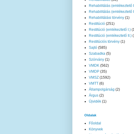
Rehabilitálás (emlékeztető I
Rehabilitálás (emlékeztető II
Rehabilitálási törvény
(1)
Restitúció
(251)
Restitúció (emlékeztető I.)
(
Restitúció (emlékeztető II.)
(
Restitúciós törvény
(1)
Sajtó
(585)
Szabadka
(5)
Szórvány
(1)
VMDK
(562)
VMDP
(35)
VMSZ
(1592)
VMTT
(6)
Állampolgárság
(2)
Árgus
(2)
Újvidék
(1)
Oldalak
Főoldal
Könyvek