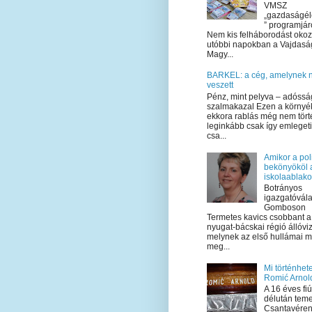
VMSZ
„gazdaságél
” programjár
Nem kis felháborodást okoz
utóbbi napokban a Vajdas
Magy...
BARKEL: a cég, amelynek
veszett
Pénz, mint pelyva – adóssá
szalmakazal Ezen a környé
ekkora rablás még nem tört
leginkább csak így emlegeti
csa...
Amikor a poli
bekönyököl 
iskolaablak
Botrányos
igazgatóvála
Gomboson
Termetes kavics csobbant a
nyugat-bácskai régió állóvi
melynek az első hullámai m
meg...
Mi történhete
Romić Arnol
A 16 éves fi
délután teme
Csantavéren