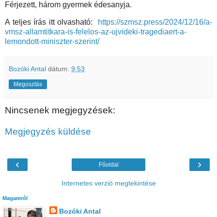
Férjezett, három gyermek édesanyja.
A teljes írás itt olvasható:
https://szmsz.press/2024/12/16/a-
vmsz-allamtitkara-is-felelos-az-ujvideki-tragediaert-a-
lemondott-miniszter-szerint/
Bozóki Antal
dátum:
9:53
Megosztás
Nincsenek megjegyzések:
Megjegyzés küldése
‹
›
Főoldal
Internetes verzió megtekintése
Magamról
Bozóki Antal