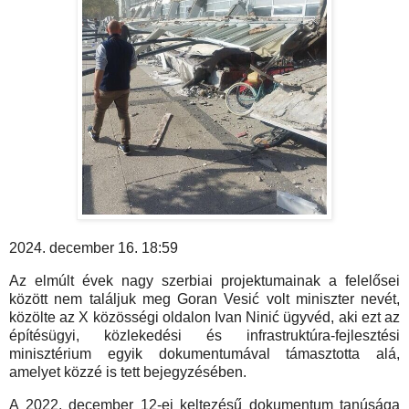
2024. december 16. 18:59
Az elmúlt évek nagy szerbiai projektumainak a felelősei
között nem találjuk meg Goran Vesić volt miniszter nevét,
közölte az X közösségi oldalon Ivan Ninić ügyvéd, aki ezt az
építésügyi, közlekedési és infrastruktúra-fejlesztési
minisztérium egyik dokumentumával támasztotta alá,
amelyet közzé is tett bejegyzésében.
A 2022. december 12-ei keltezésű dokumentum tanúsága