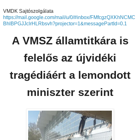
VMDK Sajtószolgálata
https://mail.google.com/mail/u/0/#inbox/FMfcgzQXKhNCMC
BhlBPGJJclrHLRbsvh?projector=1&messagePartId=0.1
A VMSZ államtitkára is
felelős az újvidéki
tragédiáért a lemondott
miniszter szerint