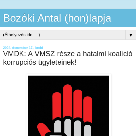
Bozóki Antal (hon)lapja
▼
2024. december 17., kedd
VMDK: A VMSZ része a hatalmi koalíció
korrupciós ügyleteinek!