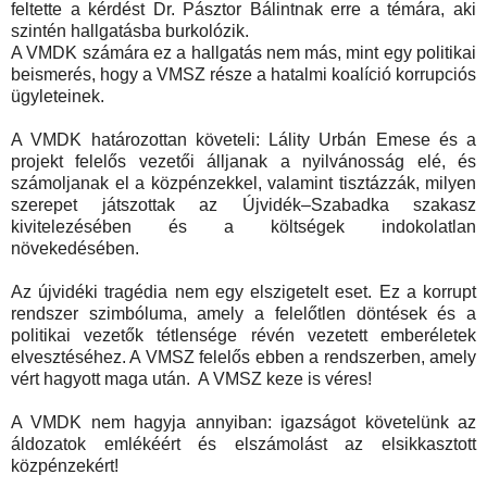
feltette a kérdést Dr. Pásztor Bálintnak erre a témára, aki
szintén hallgatásba burkolózik.
A VMDK számára ez a hallgatás nem más, mint egy politikai
beismerés, hogy a VMSZ része a hatalmi koalíció korrupciós
ügyleteinek.
A VMDK határozottan követeli: Lálity Urbán Emese és a
projekt felelős vezetői álljanak a nyilvánosság elé, és
számoljanak el a közpénzekkel, valamint tisztázzák, milyen
szerepet játszottak az Újvidék–Szabadka szakasz
kivitelezésében és a költségek indokolatlan
növekedésében.
Az újvidéki tragédia nem egy elszigetelt eset. Ez a korrupt
rendszer szimbóluma, amely a felelőtlen döntések és a
politikai vezetők tétlensége révén vezetett emberéletek
elvesztéséhez. A VMSZ felelős ebben a rendszerben, amely
vért hagyott maga után. A VMSZ keze is véres!
A VMDK nem hagyja annyiban: igazságot követelünk az
áldozatok emlékéért és elszámolást az elsikkasztott
közpénzekért!