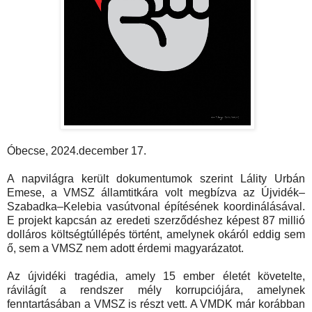
Óbecse, 2024.december 17.
A napvilágra került dokumentumok szerint Lálity Urbán
Emese, a VMSZ államtitkára volt megbízva az Újvidék–
Szabadka–Kelebia vasútvonal építésének koordinálásával.
E projekt kapcsán az eredeti szerződéshez képest 87 millió
dolláros költségtúllépés történt, amelynek okáról eddig sem
ő, sem a VMSZ nem adott érdemi magyarázatot.
Az újvidéki tragédia, amely 15 ember életét követelte,
rávilágít a rendszer mély korrupciójára, amelynek
fenntartásában a VMSZ is részt vett. A VMDK már korábban