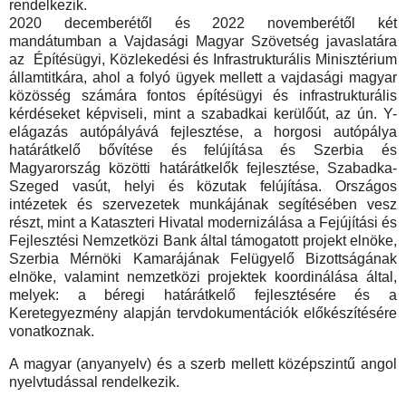
rendelkezik.
2020 decemberétől és 2022 novemberétől két
mandátumban a Vajdasági Magyar Szövetség javaslatára
az Építésügyi, Közlekedési és Infrastrukturális Minisztérium
államtitkára, ahol a folyó ügyek mellett a vajdasági magyar
közösség számára fontos építésügyi és infrastrukturális
kérdéseket képviseli, mint a szabadkai kerülőút, az ún. Y-
elágazás autópályává fejlesztése, a horgosi autópálya
határátkelő bővítése és felújítása és Szerbia és
Magyarország közötti határátkelők fejlesztése, Szabadka-
Szeged vasút, helyi és közutak felújítása. Országos
intézetek és szervezetek munkájának segítésében vesz
részt, mint a Kataszteri Hivatal modernizálása a Fejújítási és
Fejlesztési Nemzetközi Bank által támogatott projekt elnöke,
Szerbia Mérnöki Kamarájának Felügyelő Bizottságának
elnöke, valamint nemzetközi projektek koordinálása által,
melyek: a béregi határátkelő fejlesztésére és a
Keretegyezmény alapján tervdokumentációk előkészítésére
vonatkoznak.
A magyar (anyanyelv) és a szerb mellett középszintű angol
nyelvtudással rendelkezik.