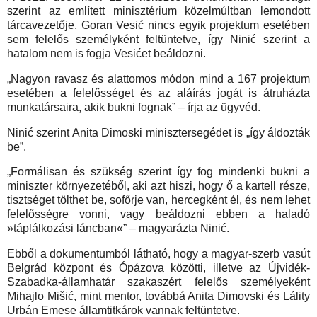
szerint az említett minisztérium közelmúltban lemondott
tárcavezetője, Goran Vesić nincs egyik projektum esetében
sem felelős személyként feltüntetve, így Ninić szerint a
hatalom nem is fogja Vesićet beáldozni.
„Nagyon ravasz és alattomos módon mind a 167 projektum
esetében a felelősséget és az aláírás jogát is átruházta
munkatársaira, akik bukni fognak” – írja az ügyvéd.
Ninić szerint Anita Dimoski minisztersegédet is „így áldozták
be”.
„Formálisan és szükség szerint így fog mindenki bukni a
miniszter környezetéből, aki azt hiszi, hogy ő a kartell része,
tisztséget tölthet be, sofőrje van, hercegként él, és nem lehet
felelősségre vonni, vagy beáldozni ebben a haladó
»táplálkozási láncban«” – magyarázta Ninić.
Ebből a dokumentumból látható, hogy a magyar-szerb vasút
Belgrád központ és Ópázova közötti, illetve az Újvidék-
Szabadka-államhatár szakaszért felelős személyeként
Mihajlo Mišić, mint mentor, továbbá Anita Dimovski és Lálity
Urbán Emese államtitkárok vannak feltüntetve.