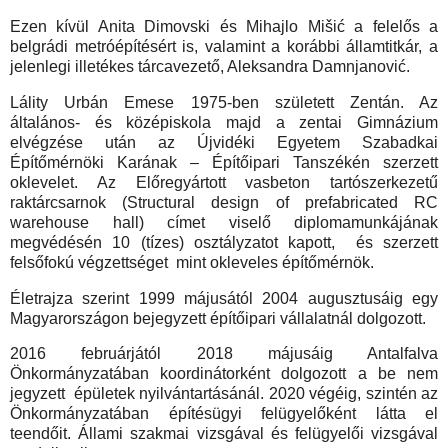
Ezen kívül Anita Dimovski és Mihajlo Mišić a felelős a
belgrádi metróépítésért is, valamint a korábbi államtitkár, a
jelenlegi illetékes tárcavezető, Aleksandra Damnjanović.
Lálity Urbán Emese 1975-ben született Zentán. Az
általános- és középiskola majd a zentai Gimnázium
elvégzése után az Újvidéki Egyetem Szabadkai
Építőmérnöki Karának – Építőipari Tanszékén szerzett
oklevelet. Az Előregyártott vasbeton tartószerkezetű
raktárcsarnok (Structural design of prefabricated RC
warehouse hall) címet viselő diplomamunkájának
megvédésén 10 (tízes) osztályzatot kapott, és szerzett
felsőfokú végzettséget mint okleveles építőmérnök.
Életrajza szerint 1999 májusától 2004 augusztusáig egy
Magyarországon bejegyzett építőipari vállalatnál dolgozott.
2016 februárjától 2018 májusáig Antalfalva
Önkormányzatában koordinátorként dolgozott a be nem
jegyzett épületek nyilvántartásánál. 2020 végéig, szintén az
Önkormányzatában építésügyi felügyelőként látta el
teendőit. Állami szakmai vizsgával és felügyelői vizsgával