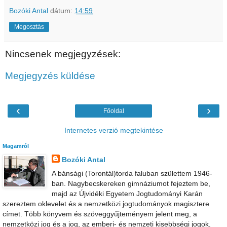
Bozóki Antal
dátum:
14:59
Megosztás
Nincsenek megjegyzések:
Megjegyzés küldése
‹
›
Főoldal
Internetes verzió megtekintése
Magamról
Bozóki Antal
A bánsági (Torontál)torda faluban születtem 1946-
ban. Nagybecskereken gimnáziumot fejeztem be,
majd az Újvidéki Egyetem Jogtudományi Karán
szereztem oklevelet és a nemzetközi jogtudományok magisztere
címet. Több könyvem és szöveggyűjteményem jelent meg, a
nemzetközi jog és a jog, az emberi- és nemzeti kisebbségi jogok,