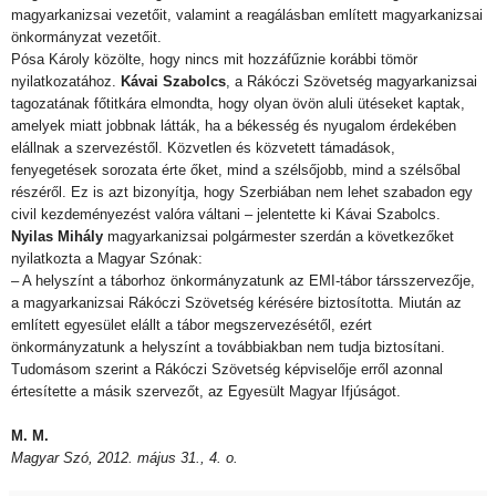
magyarkanizsai vezetőit, valamint a reagálásban említett magyarkanizsai
önkormányzat vezetőit.
Pósa Károly közölte, hogy nincs mit hozzáfűznie korábbi tömör
nyilatkozatához.
Kávai Szabolcs
, a Rákóczi Szövetség magyarkanizsai
tagozatának főtitkára elmondta, hogy olyan övön aluli ütéseket kaptak,
amelyek miatt jobbnak látták, ha a békesség és nyugalom érdekében
elállnak a szervezéstől. Közvetlen és közvetett támadások,
fenyegetések sorozata érte őket, mind a szélsőjobb, mind a szélsőbal
részéről. Ez is azt bizonyítja, hogy Szerbiában nem lehet szabadon egy
civil kezdeményezést valóra váltani – jelentette ki Kávai Szabolcs.
Nyilas Mihály
magyarkanizsai polgármester szerdán a következőket
nyilatkozta a Magyar Szónak:
– A helyszínt a táborhoz önkormányzatunk az EMI-tábor társszervezője,
a magyarkanizsai Rákóczi Szövetség kérésére biztosította. Miután az
említett egyesület elállt a tábor megszervezésétől, ezért
önkormányzatunk a helyszínt a továbbiakban nem tudja biztosítani.
Tudomásom szerint a Rákóczi Szövetség képviselője erről azonnal
értesítette a másik szervezőt, az Egyesült Magyar Ifjúságot.
M. M.
Magyar Szó, 2012. május 31., 4. o.