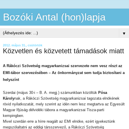
Bozóki Antal (hon)lapja
▼
2012. május 31., csütörtök
Közvetlen és közvetett támadások miatt
A Rákóczi Szövetség magyarkanizsai szervezete nem vesz részt az
EMI-tábor szervezésében – Az önkormányzat sem tudja biztosítani a
helyszínt
Szerdai (május 30-i – B. A. megj.) számunkban közöltük
Pósa
Károly
nak, a Rákóczi Szövetség magyarkanizsai tagozata elnökének
rövid nyilatkozatát, mely szerint az idén nem lesz megtartva az Egyesült
Magyar Ifjúság délvidéki tábora a magyarkanizsai Tisza-parti
kempingben.
Mivel szerdán erre a hírre reagált az EMI elnöke, ezért igyekeztünk
megszólaltatni az eddigi társszervező, a Rákóczi Szövetség