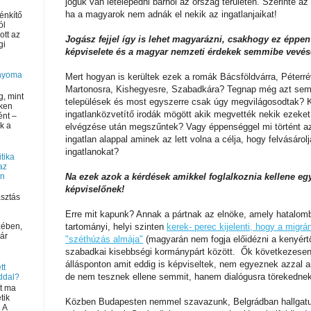
joguk van letelepedni bárhol az ország területén. Szerinte a
ha a magyarok nem adnák el nekik az ingatlanjaikat!
énkítő
ól
ott az
Jogász fejjel így is lehet magyarázni, csakhogy ez éppen
ági
képviselete és a magyar nemzeti érdekek semmibe vevés
 nyoma
Mert hogyan is kerültek ezek a romák Bácsföldvárra, Péterr
Martonosra, Kishegyesre, Szabadkára? Tegnap még azt sem 
g, mint
települések és most egyszerre csak úgy megvilágosodtak? Ki 
ken
ingatlanközvetítő irodák mögött akik megvették nekik ezeke
ént –
k a
elvégzése után megszűntek? Vagy éppenséggel mi történt a
ingatlan alappal aminek az lett volna a célja, hogy felvásárol
ingatlanokat?
tika
az
on
Na ezek azok a kérdések amikkel foglalkoznia kellene e
képviselőnek!
sztás
Erre mit kapunk? Annak a pártnak az elnöke, amely hatalom
tartományi, helyi szinten
kerek- perec kijelenti, hogy a migr
zében,
ár
"széthúzás almája"
(magyarán nem fogja előidézni a kenyértö
szabadkai kisebbségi kormánypárt között. Ők következese
állásponton amit eddig is képviseltek, nem egyeznek azzal a
tt
de nem tesznek ellene semmit, hanem dialógusra törekednek
ddal?
út ma
tik
Közben Budapesten nemmel szavazunk, Belgrádban hallgatu
 A