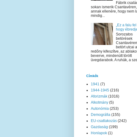
Fábrik csalá
sokan ismerik Csantavéren,
annak ellenére, hogy nem l
mindig...
„Ez a falu fel
hogy ébredje
Sorozatos
betörések
Csantavéren
betört utcai 
redőny kifeszítve, az ablako
beverve, mindenütt törött
üvegdarabok. A ruhák, a sze
Címkék
1941
(7)
1944-1945
(216)
Aforizmák
(1016)
Alkotmány
(5)
Autonómia
(253)
Demográfia
(155)
EU-csatlakozás
(242)
Gazdaság
(199)
Honlapok
(1)