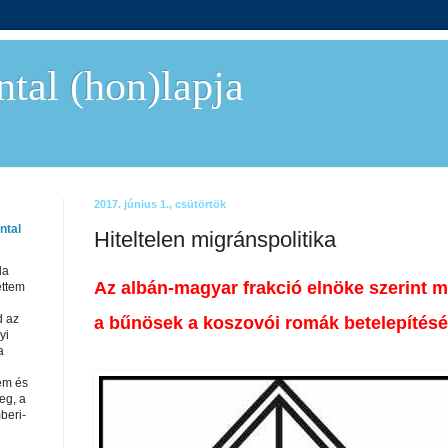
tal (hon)lapja
2017. június 1., csütörtök
ntal
Hiteltelen migránspolitika
da
Az albán-magyar frakció elnöke szerint
ettem
d az
a bűnösek a koszovói romák betelepítésé
yi
a
em és
eg, a
beri-