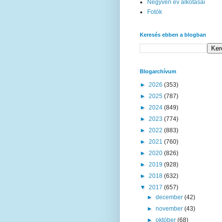
Negyven év alkotásai
Fotók
Keresés ebben a blogban
Blogarchívum
►
2026
(353)
►
2025
(787)
►
2024
(849)
►
2023
(774)
►
2022
(883)
►
2021
(760)
►
2020
(826)
►
2019
(928)
►
2018
(632)
▼
2017
(657)
►
december
(42)
►
november
(43)
►
október
(68)