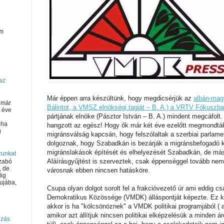
om
az
Már éppen arra készültünk, hogy megdicsérjük az
albán-magy
 már
Bálintot, a VMSZ elnökségi tagját – B. A.) a VRTV Fókuszba
t éve
pártjának elnöke (Pásztor István – B. A.) mindent megcáfolt
oha
hangzott az egész! Hogy ők már két éve ezelőtt megmondták 
g
migránsválság kapcsán, hogy felszólaltak a szerbiai parlam
dolgoznak, hogy Szabadkán is bezárják a migránsbefogadó k
migránslakások építését és elhelyezését Szabadkán, de más
zunkat
Aláírásgyűjtést is szerveztek, csak éppenséggel tovább nem
Szabó
, de
városnak ebben nincsen hatásköre.
dig
lujába,
Csupa olyan dolgot sorolt fel a frakcióvezető úr ami eddig 
Demokratikus Közössége (VMDK) álláspontját képezte. Ez 
akkor is ha "kölcsönöznek" a VMDK politikai programjából ( 
amikor azt állítjuk nincsen politikai elképzelésük a minden 
bzás