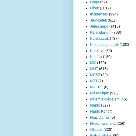
Hága
(57)
Hírek
(1812)
Incidensek
(994)
Jegyzetek
(612)
Jeles napok
(415)
Kalendárium
(708)
Karikatúrák
(737)
Kisebbségi jogok
(1308)
Koszovó
(35)
Kultúra
(180)
MM
(160)
MNT
(616)
MPSZ
(32)
MTT
(7)
MÁÉRT
(6)
Mások írják
(911)
Műemlékvédelem
(45)
Napló
(327)
Napló Kör
(7)
Njuz Danas
(5)
Nyelvhasználat
(256)
Oktatás
(338)
Rehabilitálás
(80)