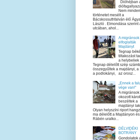
Dióhéjban 
diófagallyaz
Nem minden
történetet mesélt a
Bácskossuthfalván élő Ágy
László . Elmondása szerint 
utcában, ahol...
A migránsok
elfoglalták
Majdányt
Tegnap bék
tiltakozást ta
a helybeliek
Tegnap délelőtt szép szám
összegyűltek a majdányi, a 
a podlokányi, az orosz...
„Ennek a fal
vége van!”
A migránsok 
okozott káro
beszéltek a
majdányi la
Olyan helyszíni riport hangzo
ma délelőtt a Majdányon és
Rábén uralko...
DÉLVIDÉKI
BOTRÁNY
Gondolatok 