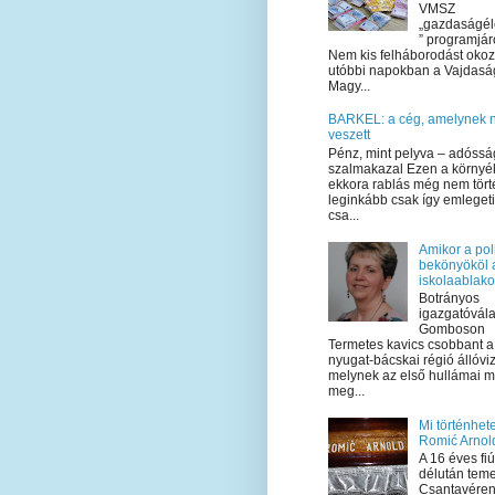
VMSZ
„gazdaságél
” programjár
Nem kis felháborodást okoz
utóbbi napokban a Vajdas
Magy...
BARKEL: a cég, amelynek
veszett
Pénz, mint pelyva – adóssá
szalmakazal Ezen a környé
ekkora rablás még nem tört
leginkább csak így emlegeti
csa...
Amikor a poli
bekönyököl 
iskolaablak
Botrányos
igazgatóvála
Gomboson
Termetes kavics csobbant a
nyugat-bácskai régió állóvi
melynek az első hullámai m
meg...
Mi történhete
Romić Arnol
A 16 éves fi
délután teme
Csantavéren