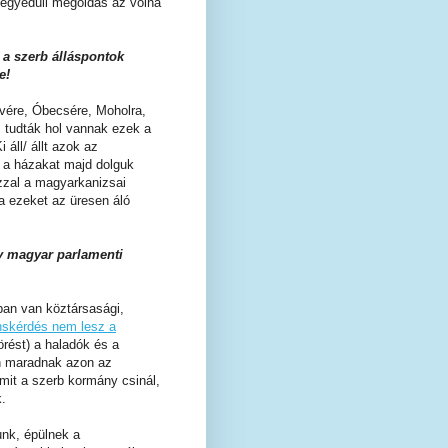
z egyedüli megoldás az volna
 a szerb álláspontok
e!
évére, Óbecsére, Moholra,
tudták hol vannak ezek a
áll/ állt azok az
t a házakat majd dolguk
zzal a magyarkanizsai
ja ezeket az üresen áló
gy magyar parlamenti
ban van köztársasági,
ánskérdés nem lesz a
rést) a haladók és a
n maradnak azon az
mit a szerb kormány csinál,
.
nk, épülnek a