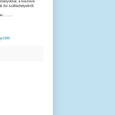
ományokkal, a koszovói
ősi szálláshelyeikről.
..........
ge1990