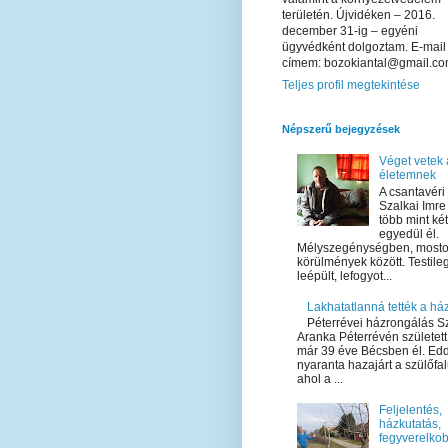
területén. Újvidéken – 2016.
december 31-ig – egyéni
ügyvédként dolgoztam. E-mail
címem: bozokiantal@gmail.c
Teljes profil megtekintése
Népszerű bejegyzések
Véget vetek 
életemnek
A csantavéri
Szalkai Imre
több mint ké
egyedül él.
Mélyszegénységben, most
körülmények között. Testile
leépült, lefogyot...
Lakhatatlanná tették a há
Péterrévei házrongálás 
Aranka Péterrévén született
már 39 éve Bécsben él. Ed
nyaranta hazajárt a szülőfa
ahol a ...
Feljelentés,
házkutatás,
fegyverelko