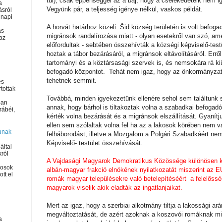
túl), csak éppenséggel az a baj, hogy a cselekedeteik nem 
a
Vegyünk pár, a teljesség igénye nélkül, vaskos példát.
ásról
napi
A horvát határhoz közeli Šid község területén is volt befoga
as
migránsok randalírozása miatt - olyan esetekről van szó, a
az
előfordultak - sebtében összehívták a községi képviselő-testü
hoztak a tábor bezárásáról, a migránsok eltávolításáról. Errő
tartományi és a köztársasági szervek is, és nemsokára rá kiü
befogadó központot. Tehát nem igaz, hogy az önkormányzat
tehetnek semmit.
és
rtottak
Továbbá, minden igyekezetünk ellenére sehol sem találtunk 
ban
annak, hogy bárhol is tiltakoztak volna a szabadkai befogad
rábéi,
kérték volna bezárását és a migránsok elszállítását. Gyanít
ellen sem szólaltak volna fel ha az a lakosok körében nem vá
unak
felháborodást, illetve a Mozgalom a Polgári Szabadkáért ne
Képviselő- testület összehívását.
által
król
A Vajdasági Magyarok Demokratikus Közössége különösen ki
kosok
albán-magyar frakció elnökének nyilatkozatát miszerint az E
tt el
romák magyar településekre való betelepítéséért a felelőssé
magyarok viselik akik eladták az ingatlanjaikat.
Mert az igaz, hogy a szerbiai alkotmány tiltja a lakossági a
megváltoztatását, de azért azoknak a koszovói romáknak mi
a