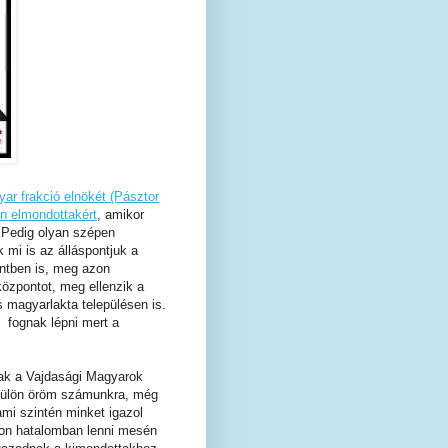
ar frakció elnökét (Pásztor
n elmondottakért
, amikor
. Pedig olyan szépen
mi is az álláspontjuk a
entben is, meg azon
özpontot, meg ellenzik a
 magyarlakta településen is.
 fognak lépni mert a
csak a Vajdasági Magyarok
külön öröm számunkra, még
ami szintén minket igazol
áron hatalomban lenni mesén