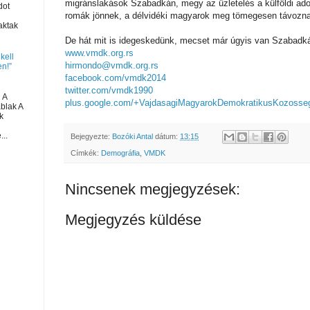
migránslakások Szabadkán, megy az üzletelés a külföldi ad
dot
romák jönnek, a délvidéki magyarok meg tömegesen távoznak 
aktak
De hát mit is idegeskedünk, mecset már úgyis van Szabadkán
www.vmdk.org.rs
 kell
hirmondo@vmdk.org.rs
n!”
facebook.com/vmdk2014
twitter.com/vmdk1990
 A
plus.google.com/+
VajdasagiMagyarokDemokratikusK
ozosse
ablak A
k
...
Bejegyezte:
Bozóki Antal
dátum:
13:15
Címkék:
Demográfia
,
VMDK
Nincsenek megjegyzések:
Megjegyzés küldése