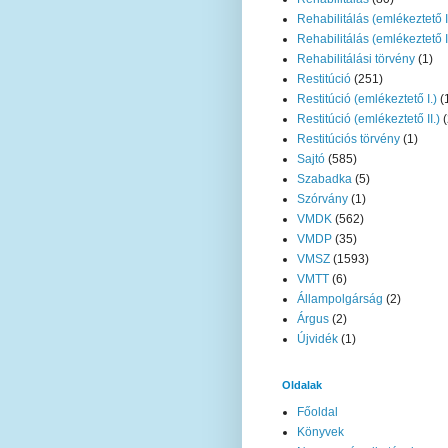
Rehabilitálás (emlékeztető I
Rehabilitálás (emlékeztető II
Rehabilitálási törvény
(1)
Restitúció
(251)
Restitúció (emlékeztető I.)
(
Restitúció (emlékeztető II.)
(
Restitúciós törvény
(1)
Sajtó
(585)
Szabadka
(5)
Szórvány
(1)
VMDK
(562)
VMDP
(35)
VMSZ
(1593)
VMTT
(6)
Állampolgárság
(2)
Árgus
(2)
Újvidék
(1)
Oldalak
Főoldal
Könyvek