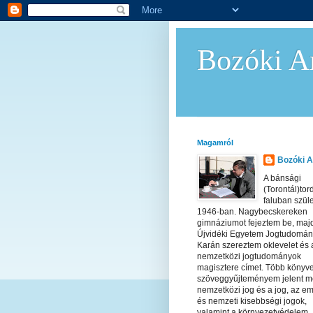
Bozóki An
Magamról
Bozóki A
A bánsági
(Torontál)tor
faluban szül
1946-ban. Nagybecskereken
gimnáziumot fejeztem be, maj
Újvidéki Egyetem Jogtudomán
Karán szereztem oklevelet és 
nemzetközi jogtudományok
magisztere címet. Több könyv
szöveggyűjteményem jelent m
nemzetközi jog és a jog, az em
és nemzeti kisebbségi jogok,
valamint a környezetvédelem