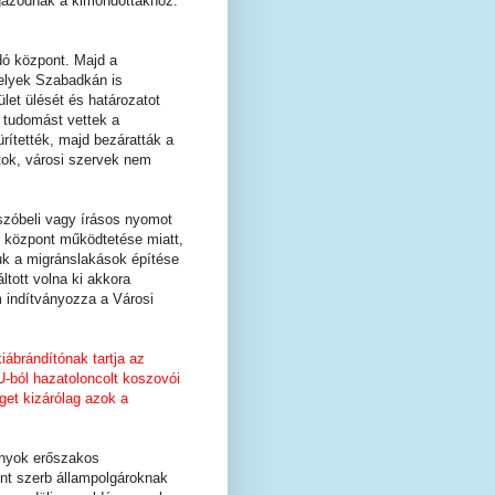
igazodnak a kimondottakhoz.
dó központ. Majd a
melyek Szabadkán is
let ülését és határozatot
l tudomást vettek a
rítették, majd bezáratták a
ok, városi szervek nem
szóbeli vagy írásos nyomot
ó központ működtetése miatt,
juk a migránslakások építése
ltott volna ki akkora
m indítványozza a Városi
ábrándítónak tartja az
U-ból hazatoloncolt koszovói
get kizárólag azok a
rányok erőszakos
nt szerb állampolgároknak