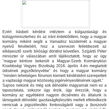
Ezért írásbeli kérdést intéztem a külgazdasági és
külügyminiszterhez és az iránt érdeklődtem, hogy a magyar
kormány miként segíti a Vamadisz küzdelmét a magyar
nyelvű felvételiért, hisz a szervezet fellebbezett az
elképesztő szerb bírósági döntést követően. Szijjártó Péter
miniszter úr válaszában arról tájékoztatott, hogy az ügy
"magyar kérésre bekerült a Magyar-Szerb Kormányközi
Kisebbségi Vegyes Bizottság 2016. április 4-én megtartott
ülésének jegyzőkönyvébe" és hogy a magyar kormány
"minden lehetséges fórumon kiemelt kérdésként szerepelteti
a vajdasági magyar közösség jogérvényesítésének ügyét."
Sajnos nekünk és még sok délvidéki magyarnak nem ez a
tapasztalata, sokszor úgy érzik, úgy érezzük, hogy a
kormány az egyébként nagyon dicséretes és általunk is
támogatott délvidéki gazdaságfejlesztés mellett elfeledkezik
nemcsak a jogszélesítés fontosságáról vagy a (koszovói