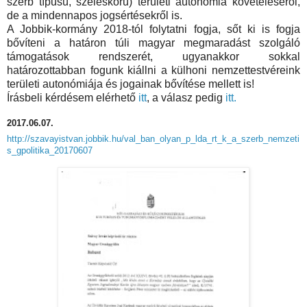
szerb típusú, széleskörű) területi autonómia követeléséről,
de a mindennapos jogsértésekről is.
A Jobbik-kormány 2018-tól folytatni fogja, sőt ki is fogja
bővíteni a határon túli magyar megmaradást szolgáló
támogatások rendszerét, ugyanakkor sokkal
határozottabban fogunk kiállni a külhoni nemzettestvéreink
területi autonómiája és jogainak bővítése mellett is!
Írásbeli kérdésem elérhető
itt
, a válasz pedig
itt.
2017.06.07.
http://szavayistvan.jobbik.hu/val_ban_olyan_p_lda_rt_k_a_szerb_nemzeti
s_gpolitika_20170607