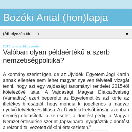
Bozóki Antal (hon)lapja
▼
2017. június 14., szerda
Valóban olyan példaértékű a szerb
nemzetiségpolitika?
A kormány szerint igen, de az Újvidéki Egyetem Jogi Karán
annak ellenére sem lehet magyar nyelven felvételi vizsgát
tenni, hogy azt egy vajdasági tartományi rendelet 2015-től
kötelezővé tette. A Vajdasági Magyar Diákszövetség
(Vamadisz) ezért beperelte az Egyetemet és azt kérte az
illetékes bíróságtól, hogy mondja ki jogellenes a magyar
nyelvű felvételizés tiltása. Az Újvidéki Felsőbíróság azonban
nemrég elutasította a keresetet, a döntést pedig a Magyar
Nemzet értesülése szerint „tapsviharral nyugtázták a döntést
a rektor által vezetett dékáni értekezleten.”