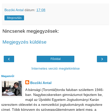
Bozóki Antal
dátum:
17:08
Megosztás
Nincsenek megjegyzések:
Megjegyzés küldése
‹
›
Főoldal
Internetes verzió megtekintése
Magamról
Bozóki Antal
A bánsági (Torontál)torda faluban születtem 1946-
ban. Nagybecskereken gimnáziumot fejeztem be,
majd az Újvidéki Egyetem Jogtudományi Karán
szereztem oklevelet és a nemzetközi jogtudományok magisztere
címet. Több könyvem és szöveggyűjteményem jelent meg, a