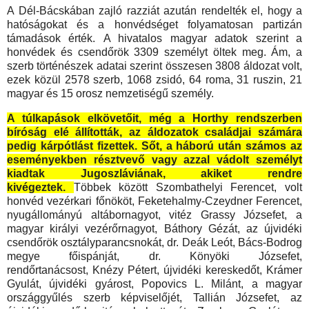
A Dél-Bácskában zajló razziát azután rendelték el, hogy a
hatóságokat és a honvédséget folyamatosan partizán
támadások érték. A hivatalos magyar adatok szerint a
honvédek és csendőrök 3309 személyt öltek meg. Ám, a
szerb történészek adatai szerint összesen 3808 áldozat volt,
ezek közül 2578 szerb, 1068 zsidó, 64 roma, 31 ruszin, 21
magyar és 15 orosz nemzetiségű személy.
A
túl
kapások elkövetőit, még a Horthy rendszerben
bíróság elé állították, az áldozatok családjai számára
pedig kárpótlást fizettek. Sőt, a háború után számos az
eseményekben résztvevő vagy azzal vádolt személyt
kiadtak Jugoszláviának, akiket rendre
kivégeztek.
Többek között Szombathelyi Ferencet, volt
honvéd vezérkari főnököt, Feketehalmy-Czeydner Ferencet,
nyugállományú altábornagyot, vitéz Grassy Józsefet, a
magyar királyi vezérőrnagyot, Báthory Gézát, az újvidéki
csendőrök osztályparancsnokát, dr. Deák Leót, Bács-Bodrog
megye főispánját, dr. Könyöki Józsefet,
rendőrtanácsost, Knézy Pétert, újvidéki kereskedőt, Krámer
Gyulát, újvidéki gyárost, Popovics L. Milánt, a magyar
országgyűlés szerb képviselőjét, Tallián Józsefet, az