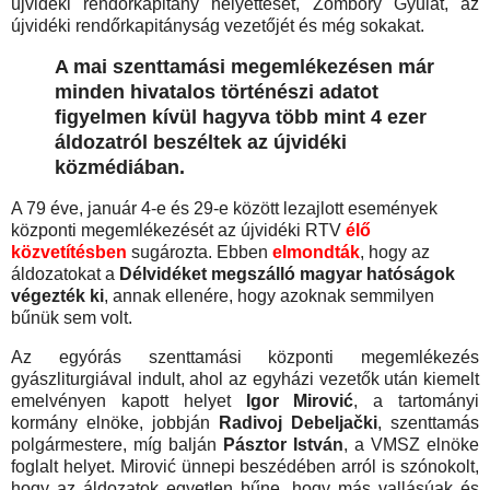
újvidéki rendőrkapitány helyettesét, Zombory Gyulát, az
újvidéki rendőrkapitányság vezetőjét és még sokakat.
A mai szenttamási megemlékezésen már
minden hivatalos történészi adatot
figyelmen kívül hagyva több mint 4 ezer
áldozatról beszéltek az újvidéki
közmédiában.
A 79 éve, január 4-e és 29-e között lezajlott események
központi megemlékezését az újvidéki RTV
élő
közvetítésben
sugározta. Ebben
elmondták
, hogy az
áldozatokat a
Délvidéket megszálló magyar hatóságok
végezték ki
, annak ellenére, hogy azoknak semmilyen
bűnük sem volt.
Az egyórás szenttamási központi megemlékezés
gyászliturgiával indult, ahol az egyházi vezetők után kiemelt
emelvényen kapott helyet
Igor Mirović
, a tartományi
kormány elnöke, jobbján
Radivoj Debeljački
, szenttamás
polgármestere, míg balján
Pásztor István
, a VMSZ elnöke
foglalt helyet. Mirović ünnepi beszédében arról is szónokolt,
hogy az áldozatok egyetlen bűne, hogy más vallásúak és