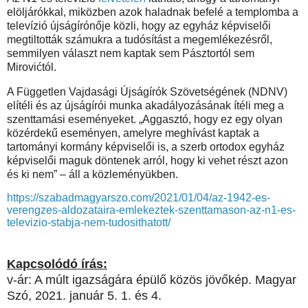
elöljárókkal, miközben azok haladnak befelé a templomba a
televízió újságírónője közli, hogy az egyház képviselői
megtiltották számukra a tudósítást a megemlékezésről,
semmilyen választ nem kaptak sem Pásztortól sem
Mirovićtól.
A Független Vajdasági Újságírók Szövetségének (NDNV)
elítéli és az újságírói munka akadályozásának ítéli meg a
szenttamási eseményeket. „Aggasztó, hogy ez egy olyan
közérdekű eseményen, amelyre meghívást kaptak a
tartományi kormány képviselői is, a szerb ortodox egyház
képviselői maguk döntenek arról, hogy ki vehet részt azon
és ki nem” – áll a közleményükben.
https://szabadmagyarszo.com/2021/01/04/az-1942-es-
verengzes-aldozataira-emlekeztek-szenttamason-az-n1-es-
televizio-stabja-nem-tudosithatott/
Kapcsolódó írás:
v-ár: A múlt igazságára épülő közös jövőkép. Magyar
Szó, 2021. január 5. 1. és 4.