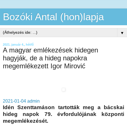
Bozóki Antal (hon)lapja
▼
2021. január 4., hétfő
A magyar emlékezések hidegen
hagyják, de a hideg napokra
megemlékezett Igor Mirović
2021-01-04
admin
Idén Szenttamáson tartották meg a bácskai
hideg napok 79. évfordulójának központi
megemlékezését.