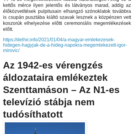
kettős mérce ilyen jelentős és látványos marad, addig az
élőközvetítések pulpitusain elhangzó szónoklatok továbbra
is csupán pusztába kiáltó szavak lesznek a közpénzen vett
koszorúk elhelyezése előtti ceremoniális megemlékezések
előtt.
https://delhir.info/2021/01/04/a-magyar-emlekezesek-
hidegen-hagyjak-de-a-hideg-napokra-megemlekezett-igor-
mirovic/
Az 1942-es vérengzés
áldozataira emlékeztek
Szenttamáson – Az N1-es
televízió stábja nem
tudósíthatott