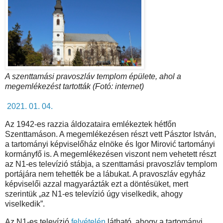
A szenttamási pravoszláv templom épülete, ahol a
megemlékezést tartották (Fotó: internet)
2021. 01. 04.
Az 1942-es razzia áldozataira emlékeztek hétfőn
Szenttamáson. A megemlékezésen részt vett Pásztor István,
a tartományi képviselőház elnöke és Igor Mirović tartományi
kormányfő is. A megemlékezésen viszont nem vehetett részt
az N1-es televízió stábja, a szenttamási pravoszláv templom
portájára nem tehették be a lábukat. A pravoszláv egyház
képviselői azzal magyarázták ezt a döntésüket, mert
szerintük „az N1-es televízió úgy viselkedik, ahogy
viselkedik”.
Az N1-es televízió
felvételén
látható, ahogy a tartományi