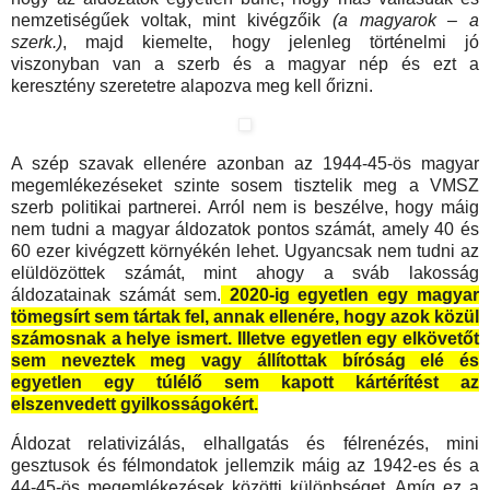
nemzetiségűek voltak, mint kivégzőik
(a magyarok – a
szerk.)
, majd kiemelte, hogy jelenleg történelmi jó
viszonyban van a szerb és a magyar nép és ezt a
keresztény szeretetre alapozva meg kell őrizni.
A szép szavak ellenére azonban az 1944-45-ös magyar
megemlékezéseket szinte sosem tisztelik meg a VMSZ
szerb politikai partnerei. Arról nem is beszélve, hogy máig
nem tudni a magyar áldozatok pontos számát, amely 40 és
60 ezer kivégzett környékén lehet. Ugyancsak nem tudni az
elüldözöttek számát, mint ahogy a sváb lakosság
áldozatainak számát sem.
2020-ig egyetlen egy magyar
tömegsírt sem tártak fel, annak ellenére, hogy azok közül
számosnak a helye ismert. Illetve egyetlen egy elkövetőt
sem neveztek meg vagy állítottak bíróság elé és
egyetlen egy túlélő sem kapott kártérítést az
elszenvedett gyilkosságokért.
Áldozat relativizálás, elhallgatás és félrenézés, mini
gesztusok és félmondatok jellemzik máig az 1942-es és a
44-45-ös megemlékezések közötti különbséget. Amíg ez a