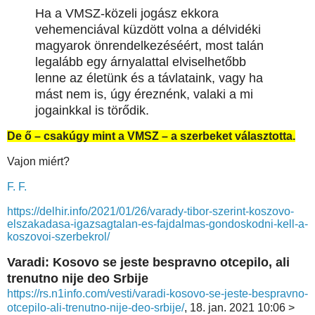
Ha a VMSZ-közeli jogász ekkora
vehemenciával küzdött volna a délvidéki
magyarok önrendelkezéséért, most talán
legalább egy árnyalattal elviselhetőbb
lenne az életünk és a távlataink, vagy ha
mást nem is, úgy éreznénk, valaki a mi
jogainkkal is törődik.
De ő – csakúgy mint a VMSZ – a szerbeket választotta.
Vajon miért?
F. F.
https://delhir.info/2021/01/26/varady-tibor-szerint-koszovo-
elszakadasa-igazsagtalan-es-fajdalmas-gondoskodni-kell-a-
koszovoi-szerbekrol/
Varadi: Kosovo se jeste bespravno otcepilo, ali
trenutno nije deo Srbije
https://rs.n1info.com/vesti/varadi-kosovo-se-jeste-bespravno-
otcepilo-ali-trenutno-nije-deo-srbije/
, 18. jan. 2021 10:06 >