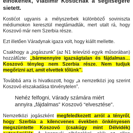
elnökének, Vladimir Kostićnak a segítségére
sietett.
Kostićot ugyanis a mélyszerbek különböző soviniszta
médiumokon keresztül megtámadták, mert utalt rá, hogy
Koszovó már nem Szerbia része.
Ezt illetően Váradynak igaza volt, hogy kiállt mellette.
Csakhogy a „jogászunk” (az N1 televízió egyik műsorában)
hozzáfűzte:
„bármennyire igazságtalan és fájdalmas…
Koszovó tényleg nem Szerbia része. Nem tudjuk
megőrizni azt, amit elvettek tőlünk”.
Továbbá arra is hivatkozott, hogy „a nemzetközi jog szerint
Koszovó elszakadása törvénytelen”.
Nehéz felfogni, Várady számára miért
annyira „fájdalmas” Koszovó “elvesztése”.
Nemzetközi jogászként
megfeledkezett arról a tényről,
hogy Szerbia a kilencvenes években önkényesen
megszüntette Koszovó (csakúgy mint Délvidék)