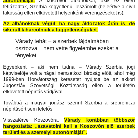
autonómiáját.
A koszovói albánokkal, akik ez ellen
fellázadtak, Szerbia kegyetlenül leszámolt (beleértve a civil
lakosság ellen elkövetett helyenkénti vérengzéseket is).
Az albánoknak végül, ha nagy áldozatok árán is, de
sikerült kiharcolniuk a függetlenségüket.
Várady tehát – a szerbek fájdalmában
osztozva – nem vette figyelembe ezeket a
tényeket.
Egyébként – aki nem tudná – Várady Szerbia jogi
képviselője volt a hágai nemzetközi bíróság előtt, ahol még
1999-ben Horvátország keresetet nyújtott be az akkori
Jugoszláv Szövetségi Köztársaság ellen a területén
elkövetett népirtás vádjával.
Továbbá a magyar jogász szerint Szerbia a srebrenicai
népirtásért sem felelős.
Visszatérve Koszovóra,
Várady korábban többször
hangoztatta: „szavatolni kell a Koszovón élő szerbek
területi és a személyi autonómiáját”.