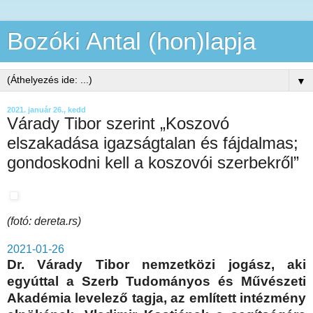
Bozóki Antal (hon)lapja
▼
2021. január 26., kedd
Várady Tibor szerint „Koszovó
elszakadása igazságtalan és fájdalmas;
gondoskodni kell a koszovói szerbekről”
(fotó: dereta.rs)
2021-01-26
Dr. Várady Tibor nemzetközi jogász, aki
egyúttal a Szerb Tudományos és Művészeti
Akadémia levelező tagja, az említett intézmény