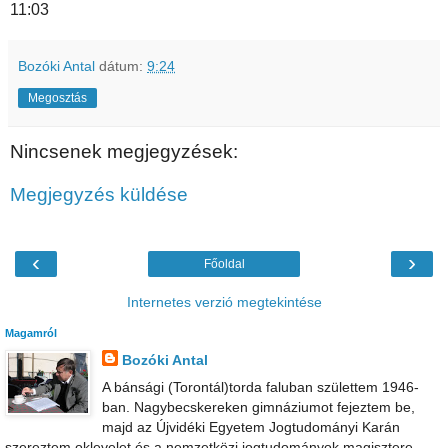
11:03
Bozóki Antal
dátum:
9:24
Megosztás
Nincsenek megjegyzések:
Megjegyzés küldése
‹
›
Főoldal
Internetes verzió megtekintése
Magamról
Bozóki Antal
A bánsági (Torontál)torda faluban születtem 1946-
ban. Nagybecskereken gimnáziumot fejeztem be,
majd az Újvidéki Egyetem Jogtudományi Karán
szereztem oklevelet és a nemzetközi jogtudományok magisztere