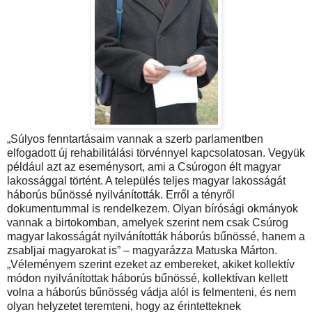
„Súlyos fenntartásaim vannak a szerb parlamentben
elfogadott új rehabilitálási törvénnyel kapcsolatosan. Vegyük
például azt az eseménysort, ami a Csúrogon élt magyar
lakossággal történt. A település teljes magyar lakosságát
háborús bűnössé nyilvánították. Erről a tényről
dokumentummal is rendelkezem. Olyan bírósági okmányok
vannak a birtokomban, amelyek szerint nem csak Csúrog
magyar lakosságát nyilvánították háborús bűnössé, hanem a
zsabljai magyarokat is” – magyarázza Matuska Márton.
„Véleményem szerint ezeket az embereket, akiket kollektív
módon nyilvánítottak háborús bűnössé, kollektívan kellett
volna a háborús bűnösség vádja alól is felmenteni, és nem
olyan helyzetet teremteni, hogy az érintetteknek