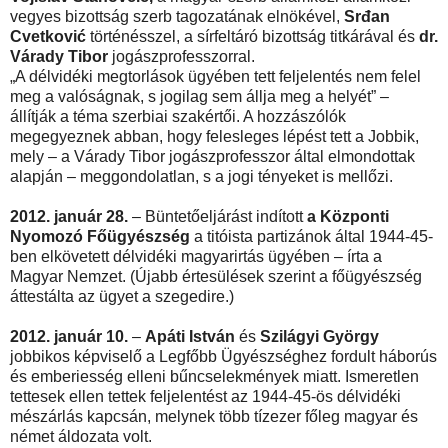
vegyes bizottság szerb tagozatának elnökével,
Srđan
Cvetković
történésszel, a sírfeltáró bizottság titkárával és
dr.
Várady Tibor
jogászprofesszorral.
„A délvidéki megtorlások ügyében tett feljelentés nem felel
meg a valóságnak, s jogilag sem állja meg a helyét” –
állítják a téma szerbiai szakértői. A hozzászólók
megegyeznek abban, hogy felesleges lépést tett a Jobbik,
mely – a Várady Tibor jogászprofesszor által elmondottak
alapján – meggondolatlan, s a jogi tényeket is mellőzi.
2012. január 28.
– Büntetőeljárást indított
a Központi
Nyomozó Főügyészség
a titóista partizánok által 1944-45-
ben elkövetett délvidéki magyarirtás ügyében – írta a
Magyar Nemzet. (Újabb értesülések szerint a főügyészség
áttestálta az ügyet a szegedire.)
2012. január 10.
–
Apáti István
és
Szilágyi György
jobbikos képviselő a Legfőbb Ügyészséghez fordult háborús
és emberiesség elleni bűncselekmények miatt. Ismeretlen
tettesek ellen tettek feljelentést az 1944-45-ös délvidéki
mészárlás kapcsán, melynek több tízezer főleg magyar és
német áldozata volt.