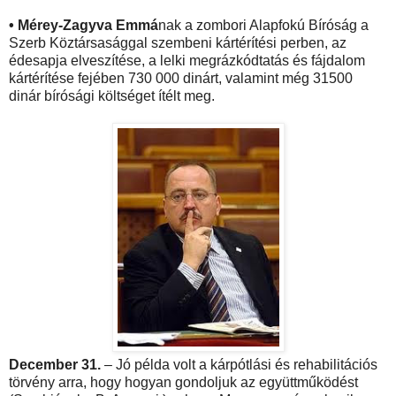
• Mérey-Zagyva Emmá
nak a zombori Alapfokú Bíróság a
Szerb Köztársasággal szembeni kártérítési perben, az
édesapja elveszítése, a lelki megrázkódtatás és fájdalom
kártérítése fejében 730 000 dinárt, valamint még 31500
dinár bírósági költséget ítélt meg.
December 31.
– Jó példa volt a kárpótlási és rehabilitációs
törvény arra, hogy hogyan gondoljuk az együttműködést