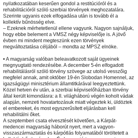
nyilatkozatában keserűen gondol a restitúcióról és a
rehabilitációról szóló szerbiai törvények meghozatalára.
Szerinte ugyanis ezek elfogadása után is tovább él a
kollektív bűnösség elve.
– Ezeknek mérhetetlenül ellene vagyunk. Nagyon sajnáljuk,
hogy ebbe belement a VMSZ négy képviselője is. A jövő
évben mi mindent megteszünk ezen törvények
megváltoztatása céljából – mondta az MPSZ elnöke.
•
A magyarság valóban beleavatkozott saját ügyeinek
megnyugtató rendezésébe. A december 5-én elfogadott
rehabilitálásról szóló törvény szövege az utolsó vesszőig
megfelel annak, amit október 19-én Slobodan Homennel, az
igazságügyi minisztérium államtitkárával leegyeztettünk.
Közel hetven év után, a szerbiai képviselőházban törvény
által került kimondásra: a II. világháború végén koholt vádak
alapján, nemzeti hovatartozásuk miatt végeztek ki, üldöztek
el embereket, és most egyszerűsített eljárásban kell
rehabilitálni őket.
A szeptemberi csata elvesztését követően, a Kárpát-
medencei magyarság háborút nyert, mert a vagyon-
visszaszármaztatás és kárpótlás folyamatából töröltetett a