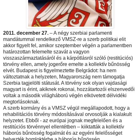
2011. december 27.
– A négy szerbiai parlamenti
mandátummal rendelkező VMSZ-re a szerb politikai elit
akkor figyelt fel, amikor szeptember végén a parlamentben
határozottan felemelte szavát a vagyon
visszaszármaztatásáról és a kárpótlásról szóló (restitúciós)
törvény ellen, amely jogerőre emelte a kollektív bűnösség
elvét. Budapest is figyelmeztette Belgrádot: ha nem
változtatnak a helyzeten, Magyarország nem támogatja
Szerbia tagjelölti státusát. A törvény sok olyan vajdasági
magyart is érint, akiknek rokonai, hozzátartozói elszenvedői
voltak a második világháború végén elkövetett délvidéki
megtorlásoknak.
A szerb kormány és a VMSZ végül megállapodott, hogy a
rehabilitációs törvény módosításával orvosolják a kialakult
helyzetet. Ebből - az európai jognak megfelelően és a
restitúciós törvénnyel ellentétben – kiiktatták a kollektív
háborús bűnösség fogalmát és az egyéni felelősséget
helyezték homloktérbe a háborús bűnösség