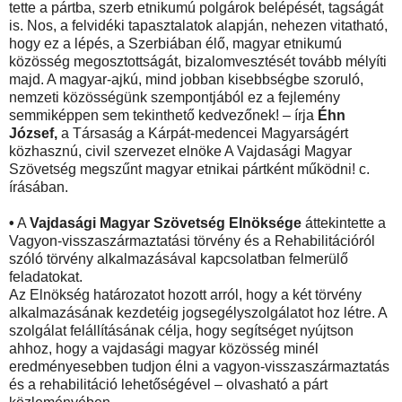
tette a pártba, szerb etnikumú polgárok belépését, tagságát
is. Nos, a felvidéki tapasztalatok alapján, nehezen vitatható,
hogy ez a lépés, a Szerbiában élő, magyar etnikumú
közösség megosztottságát, bizalomvesztését tovább mélyíti
majd. A magyar-ajkú, mind jobban kisebbségbe szoruló,
nemzeti közösségünk szempontjából ez a fejlemény
semmiképpen sem tekinthető kedvezőnek! – írja
Éhn
József,
a Társaság a Kárpát-medencei Magyarságért
közhasznú, civil szervezet elnöke A Vajdasági Magyar
Szövetség megszűnt magyar etnikai pártként működni! c.
írásában.
•
A
Vajdasági Magyar Szövetség Elnöksége
áttekintette a
Vagyon-visszaszármaztatási törvény és a Rehabilitációról
szóló törvény alkalmazásával kapcsolatban felmerülő
feladatokat.
Az Elnökség határozatot hozott arról, hogy a két törvény
alkalmazásának kezdetéig jogsegélyszolgálatot hoz létre. A
szolgálat felállításának célja, hogy segítséget nyújtson
ahhoz, hogy a vajdasági magyar közösség minél
eredményesebben tudjon élni a vagyon-visszaszármaztatás
és a rehabilitáció lehetőségével – olvasható a párt