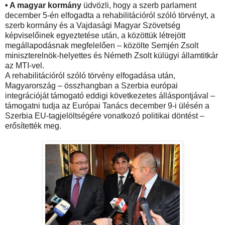
• A magyar kormány
üdvözli, hogy a szerb parlament
december 5-én elfogadta a rehabilitációról szóló törvényt, a
szerb kormány és a Vajdasági Magyar Szövetség
képviselőinek egyeztetése után, a közöttük létrejött
megállapodásnak megfelelően – közölte Semjén Zsolt
miniszterelnök-helyettes és Németh Zsolt külügyi államtitkár
az MTI-vel.
A rehabilitációról szóló törvény elfogadása után,
Magyarország – összhangban a Szerbia európai
integrációját támogató eddigi következetes álláspontjával –
támogatni tudja az Európai Tanács december 9-i ülésén a
Szerbia EU-tagjelöltségére vonatkozó politikai döntést –
erősítették meg.