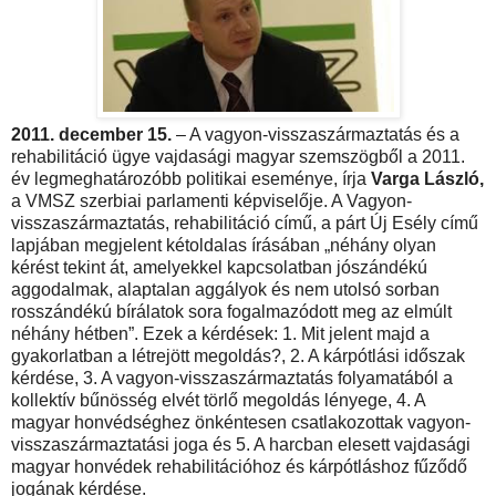
2011. december 15.
– A vagyon-visszaszármaztatás és a
rehabilitáció ügye vajdasági magyar szemszögből a 2011.
év legmeghatározóbb politikai eseménye, írja
Varga László,
a VMSZ szerbiai parlamenti képviselője. A Vagyon-
visszaszármaztatás, rehabilitáció című, a párt Új Esély című
lapjában megjelent kétoldalas írásában „néhány olyan
kérést tekint át, amelyekkel kapcsolatban jószándékú
aggodalmak, alaptalan aggályok és nem utolsó sorban
rosszándékú bírálatok sora fogalmazódott meg az elmúlt
néhány hétben”. Ezek a kérdések: 1. Mit jelent majd a
gyakorlatban a létrejött megoldás?, 2. A kárpótlási időszak
kérdése, 3. A vagyon-visszaszármaztatás folyamatából a
kollektív bűnösség elvét törlő megoldás lényege, 4. A
magyar honvédséghez önkéntesen csatlakozottak vagyon-
visszaszármaztatási joga és 5. A harcban elesett vajdasági
magyar honvédek rehabilitációhoz és kárpótláshoz fűződő
jogának kérdése.