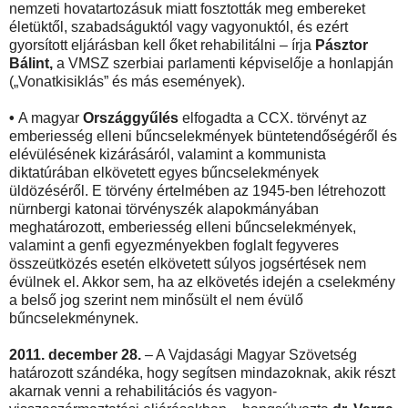
nemzeti hovatartozásuk miatt fosztották meg embereket
életüktől, szabadságuktól vagy vagyonuktól, és ezért
gyorsított eljárásban kell őket rehabilitálni – írja
Pásztor
Bálint,
a VMSZ szerbiai parlamenti képviselője a honlapján
(„Vonatkisiklás” és más események).
•
A magyar
Országgyűlés
elfogadta a CCX. törvényt az
emberiesség elleni bűncselekmények büntetendőségéről és
elévülésének kizárásáról, valamint a kommunista
diktatúrában elkövetett egyes bűncselekmények
üldözéséről. E törvény értelmében az 1945-ben létrehozott
nürnbergi katonai törvényszék alapokmányában
meghatározott, emberiesség elleni bűncselekmények,
valamint a genfi egyezményekben foglalt fegyveres
összeütközés esetén elkövetett súlyos jogsértések nem
évülnek el. Akkor sem, ha az elkövetés idején a cselekmény
a belső jog szerint nem minősült el nem évülő
bűncselekménynek.
2011. december 28.
– A Vajdasági Magyar Szövetség
határozott szándéka, hogy segítsen mindazoknak, akik részt
akarnak venni a rehabilitációs és vagyon-