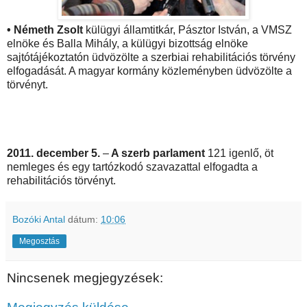
• Németh Zsolt
külügyi államtitkár, Pásztor István, a VMSZ
elnöke és Balla Mihály, a külügyi bizottság elnöke
sajtótájékoztatón üdvözölte a szerbiai rehabilitációs törvény
elfogadását. A magyar kormány közleményben üdvözölte a
törvényt.
2011. december 5.
–
A szerb parlament
121 igenlő, öt
nemleges és egy tartózkodó szavazattal elfogadta a
rehabilitációs törvényt.
Bozóki Antal
dátum:
10:06
Megosztás
Nincsenek megjegyzések: