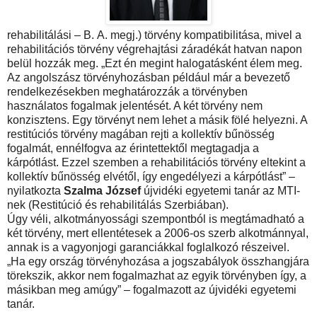
rehabilitálási – B. А. megj.) törvény kompatibilitása, mivel a
rehabilitációs törvény végrehajtási záradékát hatvan napon
belül hozzák meg. „Ezt én megint halogatásként élem meg.
Az angolszász törvényhozásban például már a bevezető
rendelkezésekben meghatározzák a törvényben
használatos fogalmak jelentését. A két törvény nem
konzisztens. Egy törvényt nem lehet a másik fölé helyezni. A
restitúciós törvény magában rejti a kollektív bűnösség
fogalmát, ennélfogva az érintettektől megtagadja a
kárpótlást. Ezzel szemben a rehabilitációs törvény eltekint a
kollektív bűnösség elvétől, így engedélyezi a kárpótlást” –
nyilatkozta
Szalma József
újvidéki egyetemi tanár az MTI-
nek (Restitúció és rehabilitálás Szerbiában).
Úgy véli, alkotmányossági szempontból is megtámadható a
két törvény, mert ellentétesek a 2006-os szerb alkotmánnyal,
annak is a vagyonjogi garanciákkal foglalkozó részeivel.
„Ha egy ország törvényhozása a jogszabályok összhangjára
törekszik, akkor nem fogalmazhat az egyik törvényben így, a
másikban meg amúgy” – fogalmazott az újvidéki egyetemi
tanár.