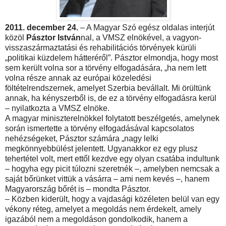
2011. december 24.
– A Magyar Szó egész oldalas interjút
közöl
Pásztor István
nal, a VMSZ elnökével, a vagyon-
visszaszármaztatási és rehabilitációs törvények kürüli
„politikai küzdelem hátteréről”. Pásztor elmondja, hogy most
sem került volna sor a törvény elfogadására, „ha nem lett
volna része annak az európai közeledési
föltételrendszernek, amelyet Szerbia bevállalt. Mi örültünk
annak, ha kényszerből is, de ez a törvény elfogadásra kerül
– nyilatkozta a VMSZ elnöke.
A magyar miniszterelnökkel folytatott beszélgetés, amelynek
során ismertette a törvény elfogadásával kapcsolatos
nehézségeket, Pásztor számára „nagy lelki
megkönnyebbülést jelentett. Ugyanakkor ez egy plusz
tehertétel volt, mert ettől kezdve egy olyan csatába indultunk
– hogyha egy picit túlozni szeretnék –, amelyben nemcsak a
saját bőrünket vittük a vásárra – ami nem kevés –, hanem
Magyarország bőrét is – mondta Pásztor.
– Közben kiderült, hogy a vajdasági közéleten belül van egy
vékony réteg, amelyet a megoldás nem érdekelt, amely
igazából nem a megoldáson gondolkodik, hanem a