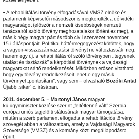
közleményében.
•
A rehabilitálási törvény elfogadásával VMSZ elnöke és
parlamenti képviselői másodszor is megkerülték a délvidéki
magyarságot (először a nemzeti kisebbségek nemzeti
tanácsairól szóló törvény meghozatalakor történt ez meg), a
másik négy magyar párt és több civil szervezet november
15-i álláspontjait. Politikai háttérmegegyezést kötöttek, hogy
a vagyon-visszaszármaztatási törvényt ne változtassák meg,
hanem egy új, a rehabilitálásról szóló törvényben ,,tegyenek
utalást és tisztázzák” a kárpótlási törvénynek a vajdasági
magyarokat sértő rendelkezését. Miközben erősen vitatható,
hogy egy törvény rendelkezéseit lehet-e egy másik
törvénnyel „pontosítani”, vagy sem – olvasható
Bozóki Antal
Újabb „siker” c. írásában.
2011. december 5. –
Martonyi János
magyar
külügyminiszter közlése szerint „feltétlenné vált” Szerbia
európai uniós tagjelölti státusának magyar támogatása,
miután a szerb parlament elfogadta a rehabilitációs törvény
szövegét abban a változatban, amely a Vajdasági Magyarok
Szövetsége (VMSZ) és a kormány közti megállapodásra
épült.