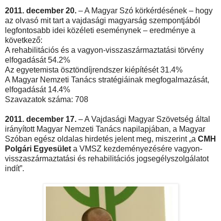
2011. december 20.
– A Magyar Szó körkérdésének – hogy
az olvasó mit tart a vajdasági magyarság szempontjából
legfontosabb idei közéleti eseménynek – eredménye a
következő:
A rehabilitációs és a vagyon-visszaszármaztatási törvény
elfogadását 54.2%
Az egyetemista ösztöndíjrendszer kiépítését 31.4%
A Magyar Nemzeti Tanács stratégiáinak megfogalmazását,
elfogadását 14.4%
Szavazatok száma: 708
2011. december 17.
– A Vajdasági Magyar Szövetség által
irányított Magyar Nemzeti Tanács napilapjában, a Magyar
Szóban egész oldalas hirdetés jelent meg, miszerint „a
CMH
Polgári Egyesület
a VMSZ kezdeményezésére vagyon-
visszaszármaztatási és rehabilitációs jogsegélyszolgálatot
indít”.