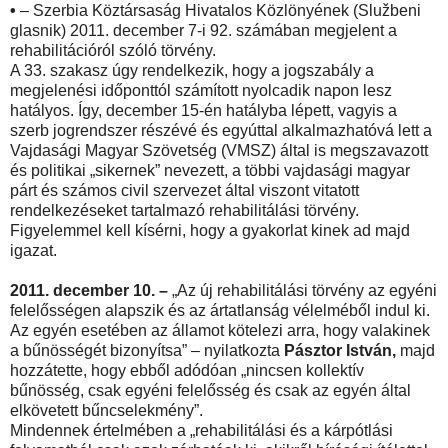
•
– Szerbia Köztársaság Hivatalos Közlönyének (Službeni
glasnik) 2011. december 7-i 92. számában megjelent a
rehabilitációról szóló törvény.
A 33. szakasz úgy rendelkezik, hogy a jogszabály a
megjelenési időponttól számított nyolcadik napon lesz
hatályos. Így, december 15-én hatályba lépett, vagyis a
szerb jogrendszer részévé és egyúttal alkalmazhatóvá lett a
Vajdasági Magyar Szövetség (VMSZ) által is megszavazott
és politikai „sikernek” nevezett, a többi vajdasági magyar
párt és számos civil szervezet által viszont vitatott
rendelkezéseket tartalmazó rehabilitálási törvény.
Figyelemmel kell kísérni, hogy a gyakorlat kinek ad majd
igazat.
2011. december 10. –
„Az új rehabilitálási törvény az egyéni
felelősségen alapszik és az ártatlanság vélelméből indul ki.
Az egyén esetében az államot kötelezi arra, hogy valakinek
a bűnösségét bizonyítsa” – nyilatkozta
Pásztor István,
majd
hozzátette, hogy ebből adódóan „nincsen kollektív
bűnösség, csak egyéni felelősség és csak az egyén által
elkövetett bűncselekmény”.
Mindennek értelmében a „rehabilitálási és a kárpótlási