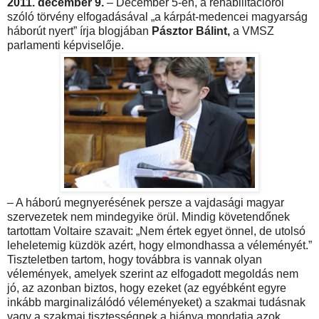
2011. december 9.
– December 5-én, a rehabilitációról
szóló törvény elfogadásával „a kárpát-medencei magyarság
háborút nyert” írja blogjában
Pásztor Bálint,
a VMSZ
parlamenti képviselője.
– A háború megnyerésének persze a vajdasági magyar
szervezetek nem mindegyike örül. Mindig követendőnek
tartottam Voltaire szavait: „Nem értek egyet önnel, de utolsó
leheletemig küzdök azért, hogy elmondhassa a véleményét.”
Tiszteletben tartom, hogy továbbra is vannak olyan
vélemények, amelyek szerint az elfogadott megoldás nem
jó, az azonban biztos, hogy ezeket (az egyébként egyre
inkább marginalizálódó véleményeket) a szakmai tudásnak
vagy a szakmai tisztességnek a hiánya mondatja azok