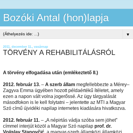
Bozóki Antal (hon)lapja
▼
2011. december 11., vasárnap
TÖRVÉNY A REHABILITÁLÁSRÓL
A törvény elfogadása után (emlékeztető II.)
2012. február 13.
–
A szerb állam
megfellebbezte a Mérey–
Zagyva Emma ügyében hozott példaértékű ítéletet, amely
ezen a napon vált volna jogerőssé. Az ügy tárgyalását
másodfokon is le kell folytatni – jelentette az MTI a Magyar
Szó című újvidéki napilap internetes kiadására hivatkozva.
2012. február 11.
– „A népirtás vádja szóba sem jöhet”
címmel interjút közöl a Magyar Szó napilap
prof. dr.
Vojislav Stanovčić,
a magyar-szerb államközi államközi