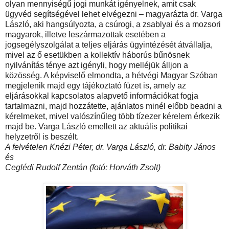
olyan mennyiségű jogi munkát igényelnek, amit csak
ügyvéd segítségével lehet elvégezni – magyarázta dr. Varga
László, aki hangsúlyozta, a csúrogi, a zsablyai és a mozsori
magyarok, illetve leszármazottak esetében a
jogsegélyszolgálat a teljes eljárás ügyintézését átvállalja,
mivel az ő esetükben a kollektív háborús bűnösnek
nyilvánítás ténye azt igényli, hogy melléjük álljon a
közösség. A képviselő elmondta, a hétvégi Magyar Szóban
megjelenik majd egy tájékoztató füzet is, amely az
eljárásokkal kapcsolatos alapvető információkat fogja
tartalmazni, majd hozzátette, ajánlatos minél előbb beadni a
kérelmeket, mivel valószínűleg több tízezer kérelem érkezik
majd be. Varga László emellett az aktuális politikai
helyzetről is beszélt.
A felvételen Knézi Péter, dr. Varga László, dr. Babity János
és
Ceglédi Rudolf Zentán (fotó: Horváth Zsolt)