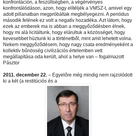
konfrontáción, a feszültségben, a végérvényes
konfrontálódáson, azon, hogy elítéljék a VMSZ-t, amivel egy
adott pillanatban megpróbáltak megbélyegezni. A periódus
második felének ez volt a negatív hozadéka. Azt látom, hogy
ezek az emberek ma is abban a meggyőződésben élnek,
hogy mi alá licitáltunk, hogy elárultuk a közösséget, hogy
kevesebbet húztunk ki a történetből, mint amit lehetett volna.
Nekem meggyőződésem, hogy nagy csata eredményeként a
kollektív bűnösség civilizációs értelemben vett
megállapítása oda került, ahol a helye van – fogalmazott
Pásztor
2011. december 22.
– Egyelőre még mindig nem rajzolódott
ki a két (a restitúciós és a