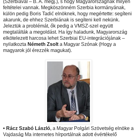
(Szerbiával – B. A. megj.), s hogy Magyarországnak milyen
feltételei vannak. Megköszönném Szerbia kormányának,
külön pedig Boris Tadić elnöknek, hogy megértette: segíteni
akarunk, de ehhez Szerbiának is segíteni kell nekünk.
Jeleztük a problémát, ők pedig a VMSZ-szel együtt
megtalálták a megoldást. Ha így haladunk, Magyarország
elkötelezett harcosa lehet Szerbiai EU-integrációjának –
nyilatkozta
Németh Zsolt
a Magyar Szónak (Hogy a
magyarok jól érezzék magukat).
• Rácz Szabó László,
a Magyar Polgári Szövetség elnöke a
Vajdaság Ma internetes hírportálnak adott évértékelő