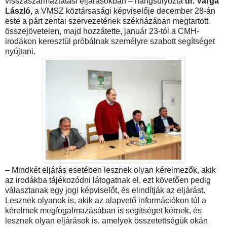
visszaszármaztatási eljárásokban – hangsúlyozta
dr. Varga
László,
a VMSZ köztársasági képviselője december 28-án
este a párt zentai szervezetének székházában megtartott
összejövetelen, majd hozzátette, január 23-tól a CMH-
irodákon keresztül próbálnak személyre szabott segítséget
nyújtani.
– Mindkét eljárás esetében lesznek olyan kérelmezők, akik
az irodákba tájékozódni látogatnak el, ezt követően pedig
választanak egy jogi képviselőt, és elindítják az eljárást.
Lesznek olyanok is, akik az alapvető információkon túl a
kérelmek megfogalmazásában is segítséget kérnek, és
lesznek olyan eljárások is, amelyek összetettségük okán