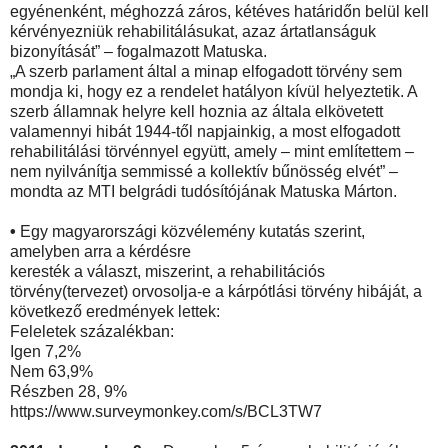
egyénenként, méghozzá záros, kétéves határidőn belül kell
kérvényezniük rehabilitálásukat, azaz ártatlanságuk
bizonyítását” – fogalmazott Matuska.
„A szerb parlament által a minap elfogadott törvény sem
mondja ki, hogy ez a rendelet hatályon kívül helyeztetik. A
szerb államnak helyre kell hoznia az általa elkövetett
valamennyi hibát 1944-től napjainkig, a most elfogadott
rehabilitálási törvénnyel együtt, amely – mint említettem –
nem nyilvánítja semmissé a kollektív bűnösség elvét” –
mondta az MTI belgrádi tudósítójának Matuska Márton.
•
Egy magyarországi közvélemény kutatás szerint,
amelyben arra a kérdésre
keresték a választ, miszerint, a rehabilitációs
törvény(tervezet) orvosolja-e a kárpótlási törvény hibáját, a
következő eredmények lettek:
Feleletek százalékban:
Igen 7,2%
Nem 63,9%
Részben 28, 9%
https://www.surveymonkey.com/s/BCL3TW7