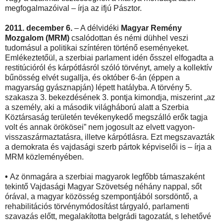
megfogalmazóival – írja az ifjú Pásztor.
2011. december 6.
– A délvidéki
Magyar Remény
Mozgalom (MRM)
csalódottan és némi dühhel veszi
tudomásul a politikai színtéren történő eseményeket.
Emlékeztetőül, a szerbiai parlament idén ősszel elfogadta a
restitúcióról és kárpótlásról szóló törvényt, amely a kollektív
bűnösség elvét sugallja, és október 6-án (éppen a
magyarság gyásznapján) lépett hatályba. A törvény 5.
szakasza 3. bekezdésének 3. pontja kimondja, miszerint „az
a személy, aki a második világháború alatt a Szerbia
Köztársaság területén tevékenykedő megszálló erők tagja
volt és annak örökösei” nem jogosult az elvett vagyon-
visszaszármaztatásra, illetve kárpótlásra. Ezt megszavazták
a demokrata és vajdasági szerb pártok képviselői is – írja a
MRM közleményében.
•
Az önmagára a szerbiai magyarok legfőbb támaszaként
tekintő Vajdasági Magyar Szövetség néhány nappal, sőt
órával, a magyar közösség szempontjából sorsdöntő, a
rehabilitációs törvénymódosítást tárgyaló, parlamenti
szavazás előtt, megalakította belgrádi tagozatát, s lehetővé