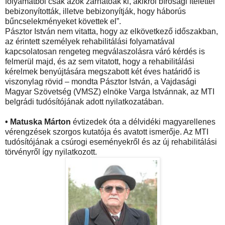
folyamatból csak azok zárhatóak ki, akikről bírósági ítélettel
bebizonyították, illetve bebizonyítják, hogy háborús
bűncselekményeket követtek el”.
Pásztor István nem vitatta, hogy az elkövetkező időszakban,
az érintett személyek rehabilitálási folyamatával
kapcsolatosan rengeteg megválaszolásra váró kérdés is
felmerül majd, és az sem vitatott, hogy a rehabilitálási
kérelmek benyújtására megszabott két éves határidő is
viszonylag rövid – mondta Pásztor István, a Vajdasági
Magyar Szövetség (VMSZ) elnöke Varga Istvánnak, az MTI
belgrádi tudósítójának adott nyilatkozatában.
• Matuska Márton
évtizedek óta a délvidéki magyarellenes
vérengzések szorgos kutatója és avatott ismerője. Az MTI
tudósítójának a csúrogi eseményekről és az új rehabilitálási
törvényről így nyilatkozott.