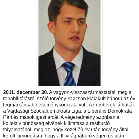
2011. december 30.
A vagyon-visszaszármaztatási, meg a
rehabilitálásról szóló törvény kapcsán kialakult háború az év
legmarkánsabb eseménysorozata volt. Az emberek láthatták
a Vajdasági Szociáldemokrata Liga, a Liberális Demokrata
Párt és mások igazi arcát. A végeredmény azonban a
kollektív bűnösség elvének kiiktatása a restitúció
folyamatából, meg az, hogy közel 70 év után törvény által
került kimondásra, hogy a II. világháború végén és után