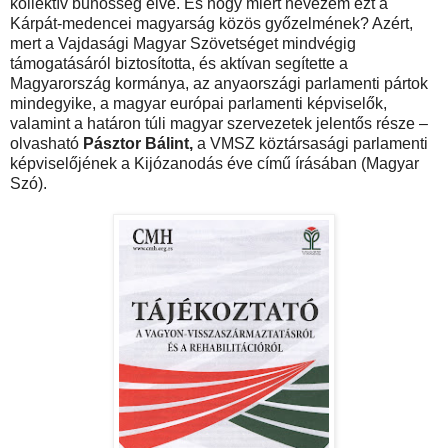
kollektív bűnösség elve. És hogy miért nevezem ezt a
Kárpát-medencei magyarság közös győzelmének? Azért,
mert a Vajdasági Magyar Szövetséget mindvégig
támogatásáról biztosította, és aktívan segítette a
Magyarország kormánya, az anyaországi parlamenti pártok
mindegyike, a magyar európai parlamenti képviselők,
valamint a határon túli magyar szervezetek jelentős része –
olvasható
Pásztor Bálint,
a VMSZ köztársasági parlamenti
képviselőjének a Kijózanodás éve című írásában (Magyar
Szó).