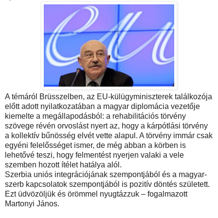
A témáról Brüsszelben, az EU-külügyminiszterek találkozója
előtt adott nyilatkozatában a magyar diplomácia vezetője
kiemelte a megállapodásból: a rehabilitációs törvény
szövege révén orvoslást nyert az, hogy a kárpótlási törvény
a kollektív bűnösség elvét vette alapul. A törvény immár csak
egyéni felelősséget ismer, de még abban a körben is
lehetővé teszi, hogy felmentést nyerjen valaki a vele
szemben hozott ítélet hatálya alól.
Szerbia uniós integrációjának szempontjából és a magyar-
szerb kapcsolatok szempontjából is pozitív döntés született.
Ezt üdvözöljük és örömmel nyugtázzuk – fogalmazott
Martonyi János.