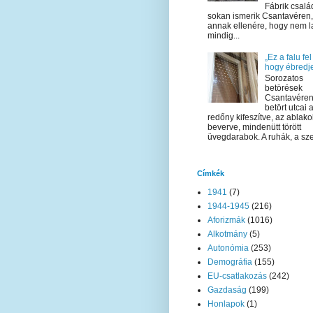
Fábrik csalá
sokan ismerik Csantavéren,
annak ellenére, hogy nem l
mindig...
„Ez a falu fel
hogy ébredje
Sorozatos
betörések
Csantavéren
betört utcai 
redőny kifeszítve, az ablako
beverve, mindenütt törött
üvegdarabok. A ruhák, a sze
Címkék
1941
(7)
1944-1945
(216)
Aforizmák
(1016)
Alkotmány
(5)
Autonómia
(253)
Demográfia
(155)
EU-csatlakozás
(242)
Gazdaság
(199)
Honlapok
(1)