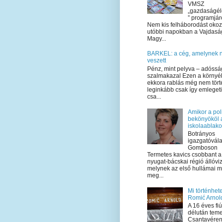
VMSZ
„gazdaságél
” programjár
Nem kis felháborodást okoz
utóbbi napokban a Vajdas
Magy...
BARKEL: a cég, amelynek
veszett
Pénz, mint pelyva – adóssá
szalmakazal Ezen a környé
ekkora rablás még nem tört
leginkább csak így emlegeti
csa...
Amikor a poli
bekönyököl 
iskolaablak
Botrányos
igazgatóvála
Gomboson
Termetes kavics csobbant a
nyugat-bácskai régió állóvi
melynek az első hullámai m
meg...
Mi történhete
Romić Arnol
A 16 éves fi
délután teme
Csantavéren