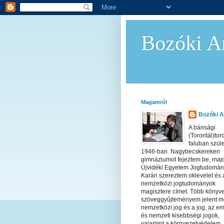
Bozóki An
Magamról
Bozóki A
A bánsági
(Torontál)tor
faluban szül
1946-ban. Nagybecskereken
gimnáziumot fejeztem be, maj
Újvidéki Egyetem Jogtudomán
Karán szereztem oklevelet és 
nemzetközi jogtudományok
magisztere címet. Több könyv
szöveggyűjteményem jelent m
nemzetközi jog és a jog, az em
és nemzeti kisebbségi jogok,
valamint a környezetvédelem