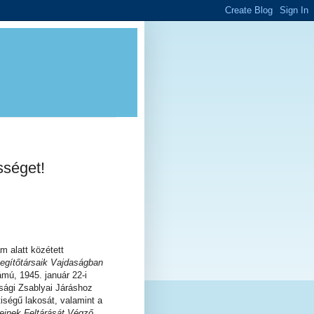
sséget!
 alatt közétett
egítőtársaik Vajdaságban
ámú, 1945. január 22-i
asági Zsablyai Járáshoz
ségű lakosát, valamint a
einek Feltárását Végző