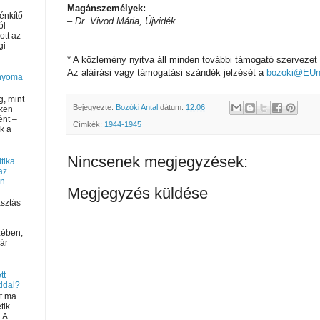
Magánszemélyek:
énkítő
– Dr. Vivod Mária,
Újvidék
ól
ott az
ági
__________
* A közlemény nyitva áll minden további támogató szervez
Az aláírási vagy támogatási szándék jelzését a
bozoki@EUne
 nyoma
g, mint
Bejegyezte:
Bozóki Antal
dátum:
12:06
ken
ént –
Címkék:
1944-1945
k a
Nincsenek megjegyzések:
tika
az
on
Megjegyzés küldése
sztás
zében,
ár
tt
ddal?
út ma
tik
 A