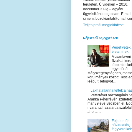
területén. Újvidéken – 2016.
december 31-ig – egyéni
ügyvédként dolgoztam. E-mail
címem: bozokiantal@gmail.c
Teljes profil megtekintése
Népszerű bejegyzések
Véget vetek 
életemnek
A csantavéri
Szalkai Imre
több mint ké
egyedül él.
Mélyszegénységben, most
körülmények között. Testile
leépült, lefogyot...
Lakhatatlanná tették a há
Péterrévei házrongálás 
Aranka Péterrévén született
már 39 éve Bécsben él. Ed
nyaranta hazajárt a szülőfa
ahol a ...
Feljelentés,
házkutatás,
fegyverelko