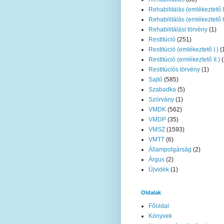
Rehabilitálás (emlékeztető I
Rehabilitálás (emlékeztető II
Rehabilitálási törvény
(1)
Restitúció
(251)
Restitúció (emlékeztető I.)
(
Restitúció (emlékeztető II.)
(
Restitúciós törvény
(1)
Sajtó
(585)
Szabadka
(5)
Szórvány
(1)
VMDK
(562)
VMDP
(35)
VMSZ
(1593)
VMTT
(6)
Állampolgárság
(2)
Árgus
(2)
Újvidék
(1)
Oldalak
Főoldal
Könyvek