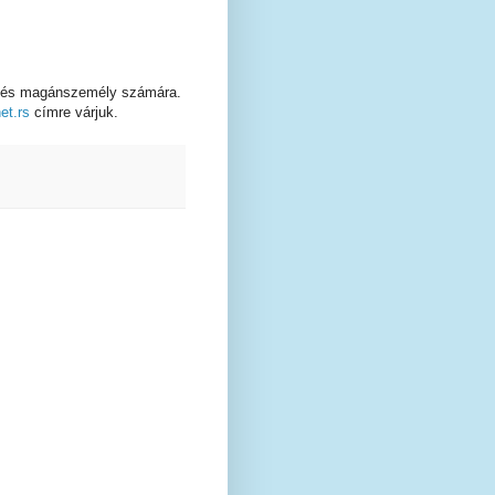
et és magánszemély számára.
t.rs
címre várjuk.