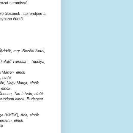
ározat semmissé
ő ülésének napirendjére a
ányosan érintő
jvidék, mgr. Bozóki Antal,
utató Társulat – Topolya,
 Márton, elnök
, elnök
k, Nagy Margit, elnök
 elnök
becse, Tari István, elnök
atóriumi elnök, Budapest
ge (VMDK), Ada, elnök
emerin, elnök
ök