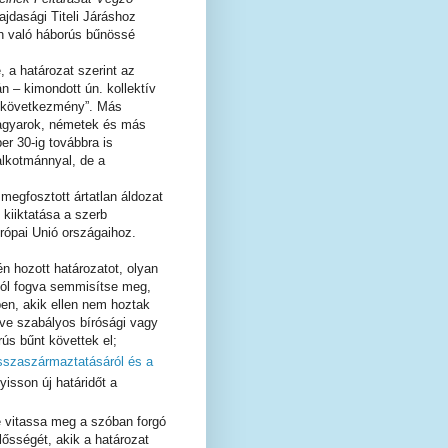
ajdasági Titeli Járáshoz
án való háborús bűnössé
 a határozat szerint az
n – kimondott ún. kollektív
ogkövetkezmény”. Más
 magyarok, németek és más
r 30-ig továbbra is
alkotmánnyal, de a
 megfosztott ártatlan áldozat
kiiktatása a szerb
rópai Unió országaihoz.
n hozott határozatot, olyan
tól fogva semmisítse meg,
en, akik ellen nem hoztak
etve szabályos bírósági vagy
ús bűnt követtek el;
sszaszármaztatásáról és a
isson új határidőt a
 vitassa meg a szóban forgó
ősségét, akik a határozat