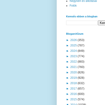
Negyven év alkotásai
Fotók
Keresés ebben a blogban
Blogarchívum
►
2026
(353)
►
2025
(787)
►
2024
(849)
►
2023
(774)
►
2022
(883)
►
2021
(760)
►
2020
(826)
►
2019
(928)
►
2018
(632)
►
2017
(657)
►
2016
(600)
►
2015
(574)
▼
2014
(1029)