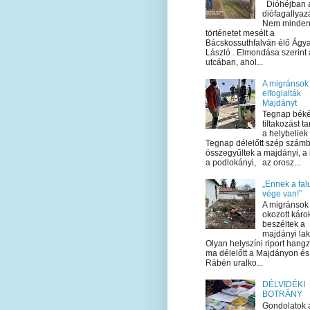
Dióhéjban 
diófagallyaz
Nem minden
történetet mesélt a
Bácskossuthfalván élő Ágy
László . Elmondása szerint 
utcában, ahol...
A migránsok
elfoglalták
Majdányt
Tegnap bék
tiltakozást ta
a helybeliek
Tegnap délelőtt szép szám
összegyűltek a majdányi, a 
a podlokányi, az orosz...
„Ennek a fal
vége van!”
A migránsok 
okozott káro
beszéltek a
majdányi la
Olyan helyszíni riport hangzo
ma délelőtt a Majdányon és
Rábén uralko...
DÉLVIDÉKI
BOTRÁNY
Gondolatok 