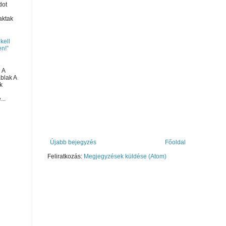
dot
aktak
 kell
n!”
 A
ablak A
k
...
Újabb bejegyzés
Főoldal
Feliratkozás:
Megjegyzések küldése (Atom)