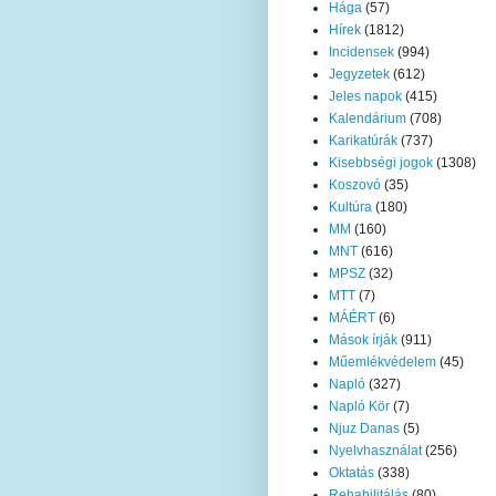
Hága
(57)
Hírek
(1812)
Incidensek
(994)
Jegyzetek
(612)
Jeles napok
(415)
Kalendárium
(708)
Karikatúrák
(737)
Kisebbségi jogok
(1308)
Koszovó
(35)
Kultúra
(180)
MM
(160)
MNT
(616)
MPSZ
(32)
MTT
(7)
MÁÉRT
(6)
Mások írják
(911)
Műemlékvédelem
(45)
Napló
(327)
Napló Kör
(7)
Njuz Danas
(5)
Nyelvhasználat
(256)
Oktatás
(338)
Rehabilitálás
(80)