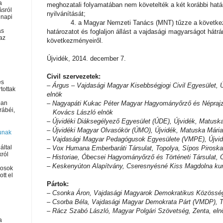
a
meghozatali folyamatában nem követelték a két korábbi hat
ásról
nyilvánítását;
napi
4. a Magyar Nemzeti Tanács (MNT) tűzze a következ
as
határozatot és foglaljon állást a vajdasági magyarságot hátr
az
következményeiről.
Újvidék, 2014. december 7.
Civil szervezetek:
és
– Árgus – Vajdasági Magyar Kisebbségjogi Civil Egyesület, Ú
rtottak
elnök
– Nagyapáti Kukac Péter Magyar Hagyományőrző és Néprajzk
ban
rábéi,
Kovács László elnök
– Újvidéki Diáksegélyező Egyesület (ÚDE), Újvidék, Matuska
– Újvidéki Magyar Olvasókör (ÚMO), Újvidék, Matuska Mária
unak
– Vajdasági Magyar Pedagógusok Egyesülete (VMPE), Újvidé
által
–
Vox Humana Emberbaráti Társulat, Topolya, Sípos Piroska
król
– Historiae,
Óbecsei Hagyományőrző és Történeti Társulat,
Ó
–
Keskenyúton Alapítvány, Cseresnyésné Kiss Magdolna kur
kosok
tt el
Pártok:
– Csonka Áron, Vajdasági Magyarok Demokratikus Közössé
– Csorba Béla, Vajdasági Magyar Demokrata Párt (VMDP), T
– Rácz Szabó László, Magyar Polgári Szövetség, Zenta, eln
a