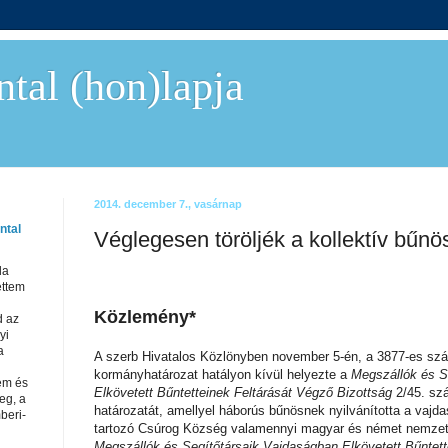
tal (hon)lapja
2014. december 7., vasárnap
ntal
Véglegesen töröljék a kollektív bűnö
da
ettem
Közlemény*
d az
yi
a
A szerb Hivatalos Közlönyben november 5-én, a 3877-es szám
kormányhatározat hatályon kívül helyezte a
Megszállók és S
em és
Elkövetett Bűntetteinek Feltárását Végző Bizottság
2/45. sz
eg, a
határozatát, amellyel háborús bűnösnek nyilvánította a vajd
beri-
tartozó Csúrog Község valamennyi magyar és német nemzeti
Megszállók és Segítőtársaik Vajdaságban Elkövetett Bűntett