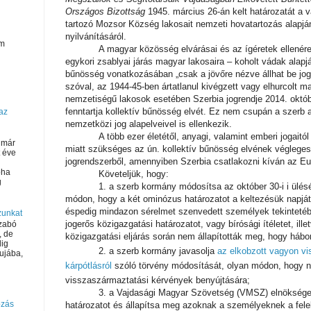
Országos Bizottság
1945. március 26-án kelt határozatát a v
tartozó Mozsor Község lakosait nemzeti hovatartozás alapj
nyilvánításáról.
om
A magyar közösség elvárásai és az ígéretek ellenére,
egykori zsablyai járás magyar lakosaira – koholt vádak alapjá
bűnösség vonatkozásában „csak a jövőre nézve állhat be j
szóval, az 1944-45-ben ártatlanul kivégzett vagy elhurcolt
nemzetiségű lakosok esetében Szerbia jogrendje 2014. októbe
fenntartja kollektív bűnösség elvét. Ez nem csupán a szerb 
az
nemzetközi jog alapelveivel is ellenkezik.
A több ezer életétől, anyagi, valamint emberi jogaitól
 már
miatt szükséges az ún. kollektív bűnösség elvének végleges 
t éve
jogrendszerből, amennyiben Szerbia csatlakozni kíván az Eu
oha
Követeljük, hogy:
g
1. a szerb kormány módosítsa az október 30-i i ülésé
módon, hogy a két ominózus határozatot a keltezésük napjá
éspedig mindazon sérelmet szenvedett személyek tekintetéb
zunkat
jogerős közigazgatási határozatot, vagy bírósági ítéletet, ill
Szabó
, de
közigazgatási eljárás során nem állapították meg, hogy hábor
dig
2. a szerb kormány javasolja
az elkobzott vagyon vi
lujába,
kárpótlásról
szóló törvény
módosítását, olyan módon, hogy ny
visszaszármaztatási kérvények benyújtására;
3. a Vajdasági Magyar Szövetség (VMSZ) elnöksége
bzás
határozatot és állapítsa meg azoknak a személyeknek a felel